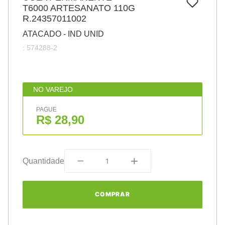
7
º
T6000 ARTESANATO 110G
pincel
R.24357011002
8
º
cola
ATACADO - IND UNID
9
º
barbante
:
574288-2
10
º
fita
NO VAREJO
PAGUE
R$ 28,90
Quantidade
COMPRAR