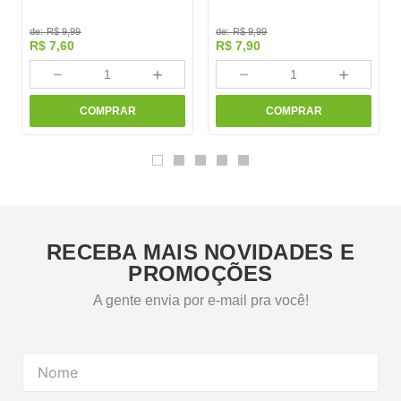
de:
R$
9
,
99
de:
R$
9
,
99
R$
7
,
60
R$
7
,
90
－
＋
－
＋
COMPRAR
COMPRAR
RECEBA MAIS NOVIDADES E
PROMOÇÕES
A gente envia por e-mail pra você!