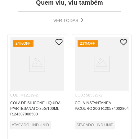
Quem viu, viu também
VER TODAS
24%
OFF
21%
OFF
COD.
:
412139-2
COD.
:
585527-2
COLA DE SILICONE LIQUIDA
COLA INSTANTANEA
P/ARTESANATO 85G/100ML
P/COURO 20G R.20574002804
R.24307008500
ATACADO - IND UNID
ATACADO - IND UNID