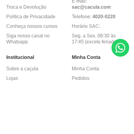
E-mail:
Troca e Devolução
sac@cacula
.
com
Política de Privacidade
Telefone:
4020
-
0220
Conheça nossos cursos
Horário SAC:
Siga nosso canal no
Seg. a Sex. 08:30 às
Whatsapp
17:45 (exceto feriados)
Institucional
Minha Conta
Sobre a caçula
Minha Conta
Lojas
Pedidos
Trabalhe Conosco
Formas de pagamento