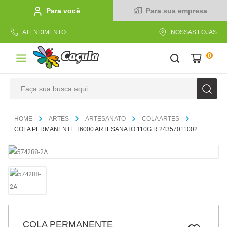
Para você
Para sua empresa
ATENDIMENTO
NOSSAS LOJAS
0
Faça sua busca aqui
TERMOS MAIS BUSCADOS
ARTES
ARTESANATO
COLA ARTES
1
º
caderno
COLA PERMANENTE T6000 ARTESANATO 110G R.24357011002
2
º
linha
3
º
caneta
4
º
tecido
5
º
caixa
6
º
papel
COLA PERMANENTE