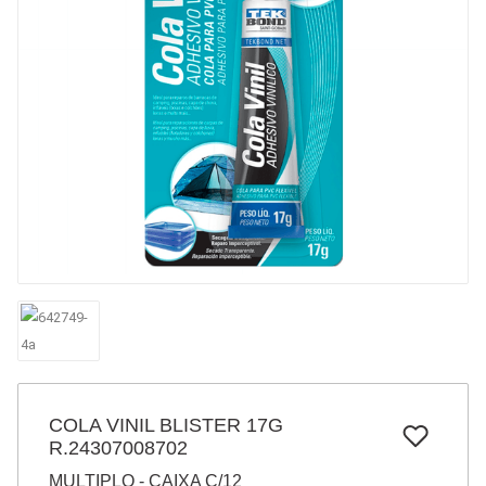
7
º
pincel
8
º
cola
9
º
barbante
10
º
fita
COLA VINIL BLISTER 17G
R.24307008702
MULTIPLO - CAIXA C/12