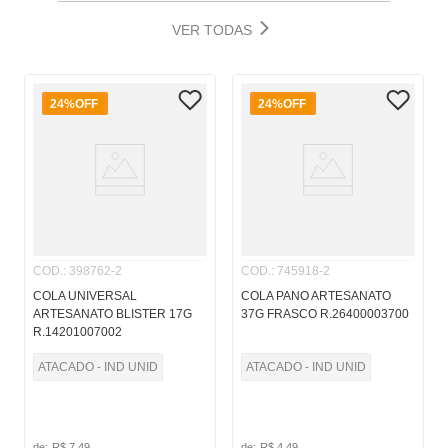
VER TODAS
24%
OFF
24%
OFF
COD.
:
398762-2
COD.
:
745918-2
COLA UNIVERSAL
COLA PANO ARTESANATO
ARTESANATO BLISTER 17G
37G FRASCO R.26400003700
R.14201007002
ATACADO - IND UNID
ATACADO - IND UNID
de:
R$
7
,
49
de:
R$
4
,
49