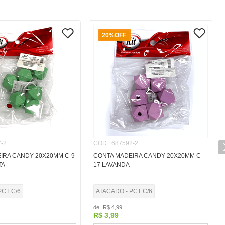
20%
OFF
-2
COD.
:
687592-2
IRA CANDY 20X20MM C-9
CONTA MADEIRA CANDY 20X20MM C-
TA
17 LAVANDA
PCT C/6
ATACADO - PCT C/6
de:
R$
4
,
99
R$
3
,
99