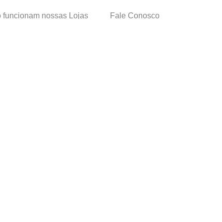
funcionam nossas Lojas
Fale Conosco
as de Cadastro
Termos de Uso
 e Devolução
E-mail:
sac@cacula
.
com
ica de Privacidade
Telefone:
4020
-
0220
ça nossos cursos
Horário SAC:
nosso canal no
Seg. a Sex. 08:30 às 17:45
sapp
(exceto feriados)