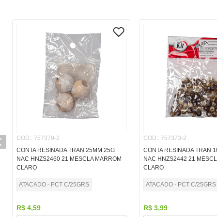
COD.
:
757379-2
COD.
:
757373-2
CONTA RESINADA TRAN 25MM 25G
CONTA RESINADA TRAN 
NAC HNZS2460 21 MESCLA MARROM
NAC HNZS2442 21 MESC
CLARO
CLARO
ATACADO - PCT C/25GRS
ATACADO - PCT C/25GRS
R$
4
,
59
R$
3
,
99