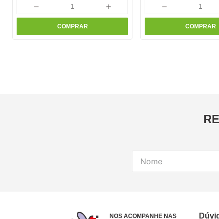
－
＋
－
COMPRAR
COMPRAR
RE
Dúvi
NOS ACOMPANHE NAS