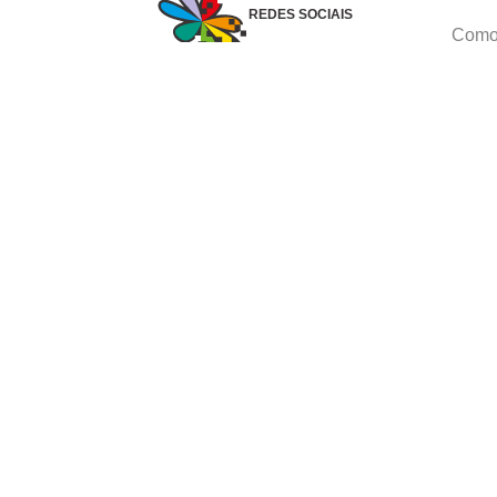
REDES SOCIAIS
Como 
Dúvid
Troca
Polít
Conhe
Siga 
What
Formas de pagamento