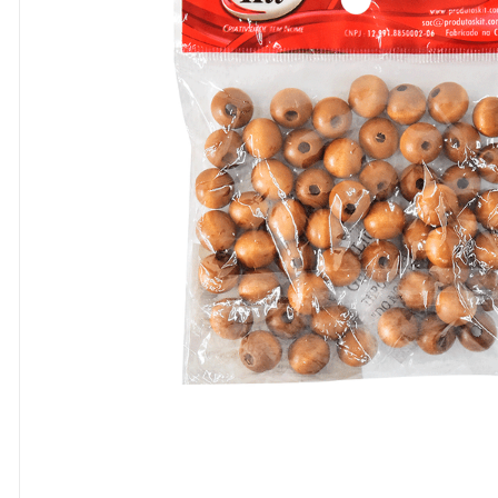
8
º
cola
9
º
barbante
10
º
fita