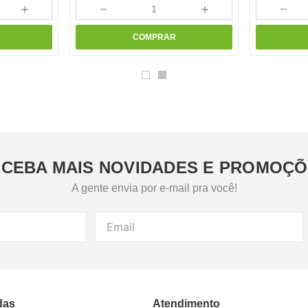
＋
－
＋
－
COMPRAR
CEBA MAIS NOVIDADES E PROMOÇ
A gente envia por e-mail pra você!
das
Atendimento