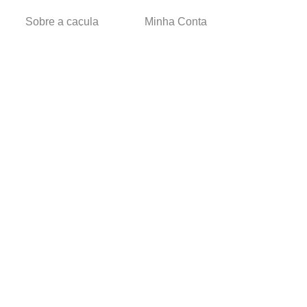
Sobre a caçula
Minha Conta
Lojas
Pedidos
Trabalhe Conosco
Verificada por