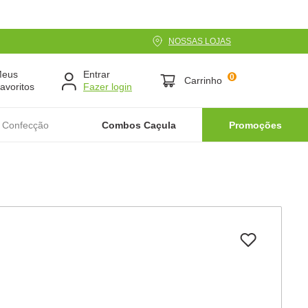
NOSSAS LOJAS
Meus
Entrar
0
Carrinho
avoritos
 Confecção
Combos Caçula
Promoções