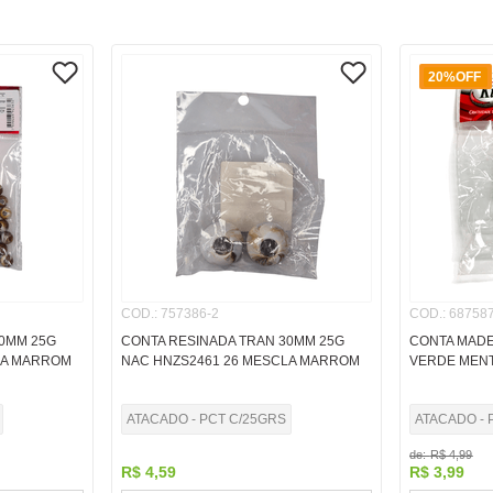
20%
OFF
COD.
:
757386-2
COD.
:
687587
10MM 25G
CONTA RESINADA TRAN 30MM 25G
CONTA MADE
LA MARROM
NAC HNZS2461 26 MESCLA MARROM
VERDE MEN
ATACADO - PCT C/25GRS
ATACADO - 
de:
R$
4
,
99
R$
4
,
59
R$
3
,
99