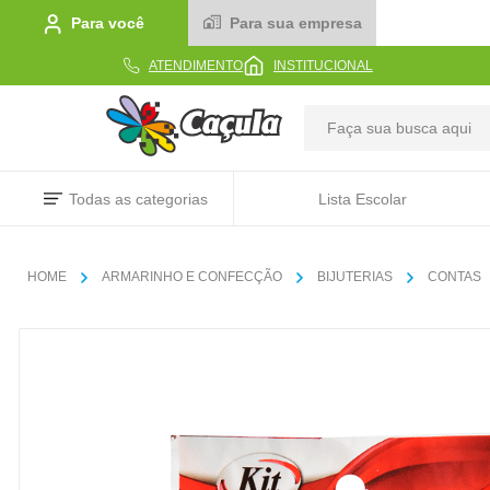
Para você
Para sua empresa
ATENDIMENTO
INSTITUCIONAL
TERMOS MAIS BUSCADOS
Todas as categorias
Lista Escolar
1
º
caderno
2
º
linha
ARMARINHO E CONFECÇÃO
BIJUTERIAS
CONTAS
3
º
caneta
4
º
tecido
5
º
caixa
6
º
papel
7
º
pincel