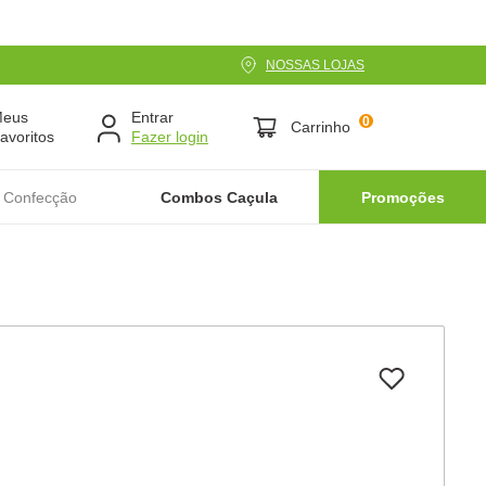
NOSSAS LOJAS
Meus
Entrar
0
Carrinho
avoritos
 Confecção
Combos Caçula
Promoções