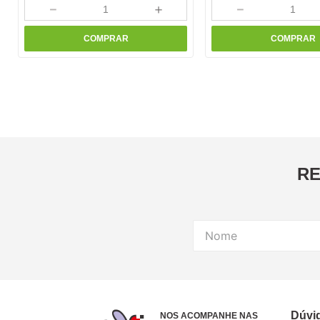
－
＋
－
COMPRAR
COMPRAR
RE
Dúvi
NOS ACOMPANHE NAS