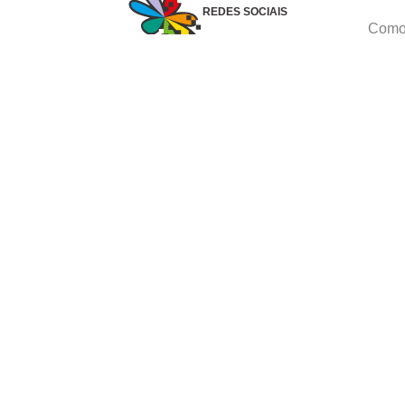
REDES SOCIAIS
Como 
Dúvid
Troca
Polít
Conhe
Siga 
What
Formas de pagamento