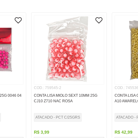
COD.
:
759545-2
COD.
:
745536
25G 0046 04
CONTA LISA MIOLO SEXT 10MM 25G
CONTA LISA 
CJ10 Z710 NAC ROSA
A10 AMAREL
ATACADO - PCT C/25GRS
ATACADO - 
R$
3
,
99
R$
42
,
99