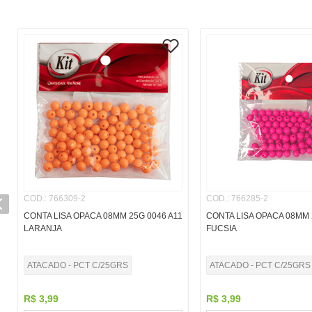
COD.
:
766309-2
COD.
:
766285-2
CONTA LISA OPACA 08MM 25G 0046 A11
CONTA LISA OPACA 08MM 
LARANJA
FUCSIA
ATACADO - PCT C/25GRS
ATACADO - PCT C/25GRS
R$
3
,
99
R$
3
,
99