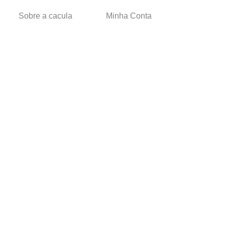
Sobre a caçula
Minha Conta
Lojas
Pedidos
Trabalhe Conosco
Verificada por