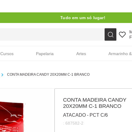
Tudo em um só lugar!
Faça sua busca aqui
F
Cursos
Papelaria
Artes
Armarinho &
CONTA MADEIRA CANDY 20X20MM C-1 BRANCO
CONTA MADEIRA CANDY
20X20MM C-1 BRANCO
ATACADO - PCT C/6
:
687582-2