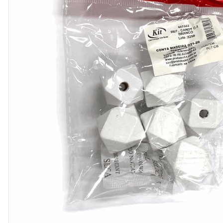
8
º
cola
9
º
barbante
10
º
fita