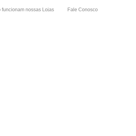
funcionam nossas Lojas
Fale Conosco
as de Cadastro
Termos de Uso
 e Devolução
E-mail:
sac@cacula
.
com
ica de Privacidade
Telefone:
4020
-
0220
ça nossos cursos
Horário SAC:
nosso canal no
Seg. a Sex. 08:30 às 17:45
sapp
(exceto feriados)