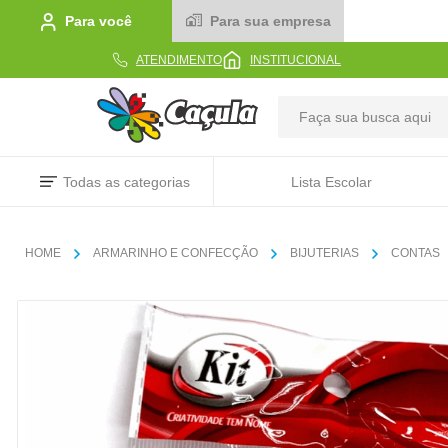
Para você
Para sua empresa
ATENDIMENTO
INSTITUCIONAL
TERMOS MAIS BUSCADOS
Todas as categorias
Lista Escolar
1
º
caderno
2
º
linha
ARMARINHO E CONFECÇÃO
BIJUTERIAS
CONTAS
3
º
caneta
4
º
tecido
5
º
caixa
6
º
papel
7
º
pincel