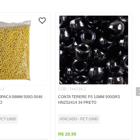
-2
COD.
:
744234-2
OPACA 08MM 500G 0046
CONTA TERERE PS 10MM 500GRS
O
HNZS2414 34 PRETO
PCT UNID
ATACADO - PCT UNID
R$
28
,
99