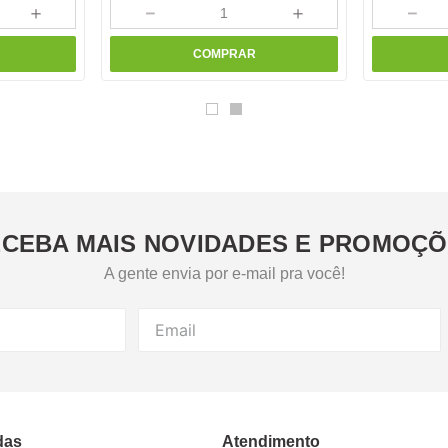
＋
－
＋
－
COMPRAR
CEBA MAIS NOVIDADES E PROMOÇ
A gente envia por e-mail pra você!
das
Atendimento