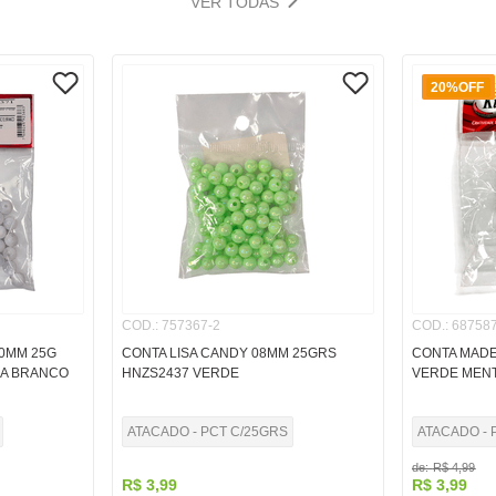
VER TODAS
20%
OFF
COD.
:
757367-2
COD.
:
687587
10MM 25G
CONTA LISA CANDY 08MM 25GRS
CONTA MADE
LA BRANCO
HNZS2437 VERDE
VERDE MEN
ATACADO - PCT C/25GRS
ATACADO - 
de:
R$
4
,
99
R$
3
,
99
R$
3
,
99