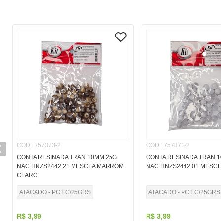
COD.
:
757373-2
COD.
:
757371-2
CONTA RESINADA TRAN 10MM 25G
CONTA RESINADA TRAN 
NAC HNZS2442 21 MESCLA MARROM
NAC HNZS2442 01 MESC
CLARO
ATACADO - PCT C/25GRS
ATACADO - PCT C/25GRS
R$
3
,
99
R$
3
,
99