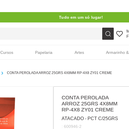
Tudo em um só lugar!
Faça sua busca aqui
F
Cursos
Papelaria
Artes
Armarinho &
CONTA PEROLADA ARROZ 25GRS 4X8MM RP-4X8 ZY01 CREME
CONTA PEROLADA
ARROZ 25GRS 4X8MM
RP-4X8 ZY01 CREME
ATACADO - PCT C/25GRS
:
600946-2