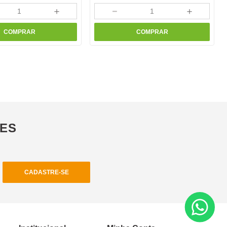
＋
－
＋
COMPRAR
COMPRAR
ÕES
CADASTRE-SE