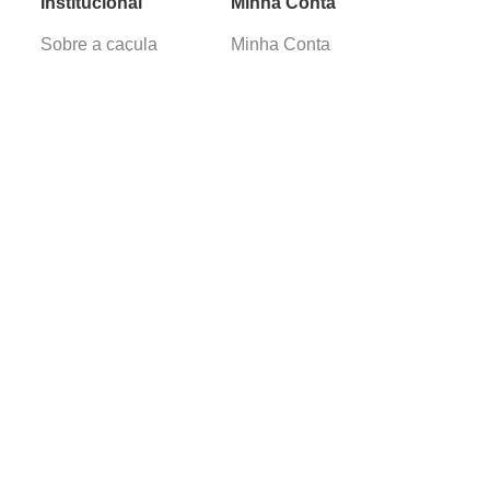
Institucional
Minha Conta
Sobre a caçula
Minha Conta
Lojas
Pedidos
Trabalhe Conosco
Verificada por