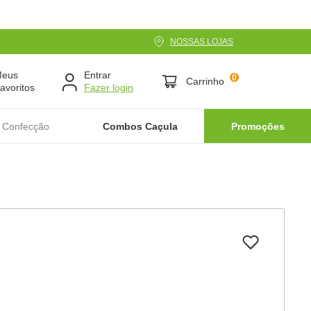
NOSSAS LOJAS
Meus
Entrar
0
Carrinho
avoritos
 Confecção
Combos Caçula
Promoções