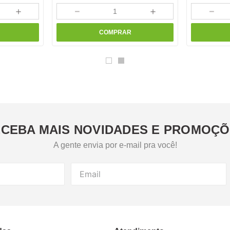
＋
－
＋
－
COMPRAR
CEBA MAIS NOVIDADES E PROMOÇ
A gente envia por e-mail pra você!