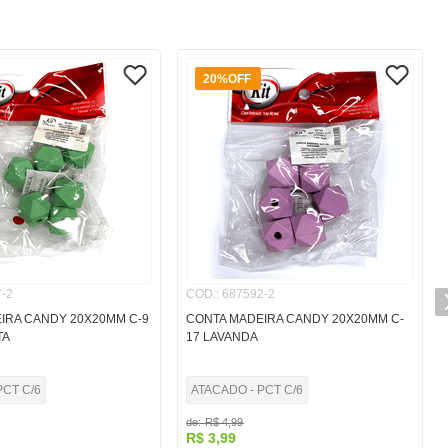
20%
OFF
-2
COD.
:
687592-2
IRA CANDY 20X20MM C-9
CONTA MADEIRA CANDY 20X20MM C-
TA
17 LAVANDA
PCT C/6
ATACADO - PCT C/6
de:
R$
4
,
99
R$
3
,
99