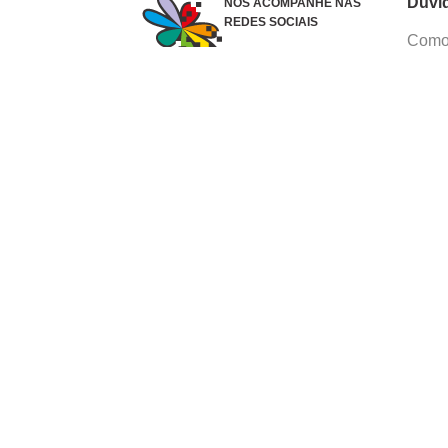
Dúvi
NOS ACOMPANHE NAS
REDES SOCIAIS
Como 
Dúvid
Troca
Polít
Conhe
Siga 
What
Formas de pagamento