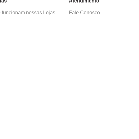
das
Atendimento
funcionam nossas Lojas
Fale Conosco
as de Cadastro
Termos de Uso
 e Devolução
E-mail:
sac@cacula
.
com
ica de Privacidade
Telefone:
4020
-
0220
ça nossos cursos
Horário SAC:
nosso canal no
Seg. a Sex. 08:30 às 17:45
sapp
(exceto feriados)