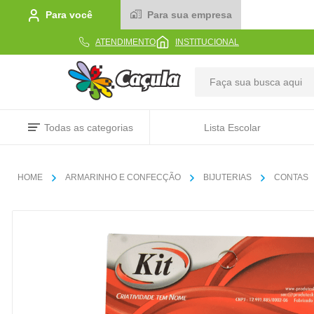
Para você
Para sua empresa
ATENDIMENTO
INSTITUCIONAL
TERMOS MAIS BUSCADOS
Todas as categorias
Lista Escolar
1
º
caderno
2
º
linha
ARMARINHO E CONFECÇÃO
BIJUTERIAS
CONTAS
3
º
caneta
4
º
tecido
5
º
caixa
6
º
papel
7
º
pincel