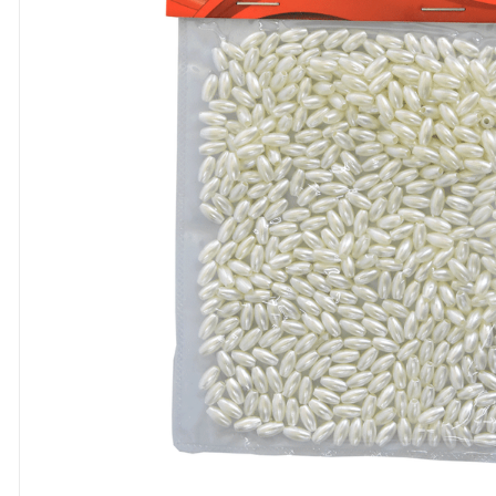
8
º
cola
9
º
barbante
10
º
fita