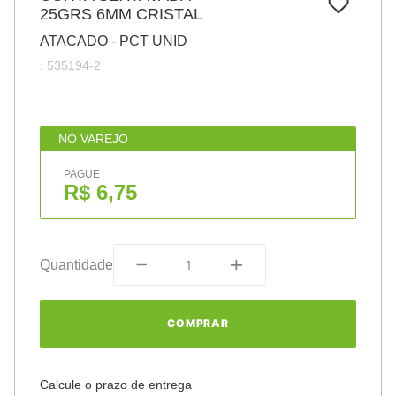
7
º
25GRS 6MM CRISTAL
papel
ATACADO - PCT UNID
8
º
cola
:
535194-2
9
º
barbante
10
º
pasta
NO VAREJO
PAGUE
R$ 6,75
Quantidade
COMPRAR
Calcule o prazo de entrega