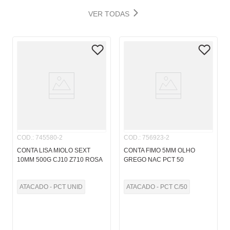
VER TODAS
COD.
:
745580-2
COD.
:
756923-2
CONTA LISA MIOLO SEXT
CONTA FIMO 5MM OLHO
10MM 500G CJ10 Z710 ROSA
GREGO NAC PCT 50
ATACADO - PCT UNID
ATACADO - PCT C/50