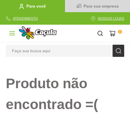
Para você
Para sua empresa
ATENDIMENTO
NOSSAS LOJAS
0
Faça sua busca aqui
TERMOS MAIS BUSCADOS
1
º
caderno
Produto não
2
º
linha
3
º
caneta
encontrado =(
4
º
tecido
5
º
caixa
6
º
pincel