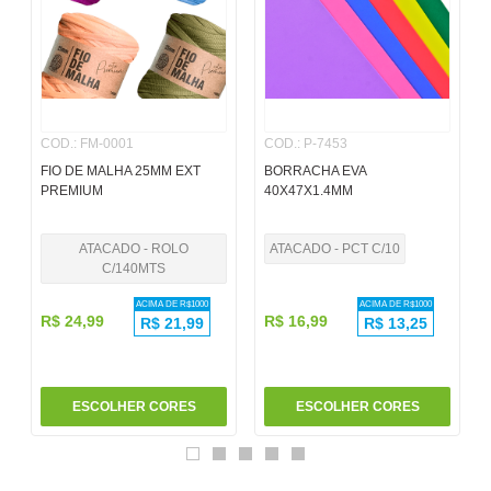
6
º
pincel
7
º
papel
8
º
cola
COD.
:
FM-0001
COD.
:
P-7453
9
º
barbante
FIO DE MALHA 25MM EXT
BORRACHA EVA
10
º
pasta
PREMIUM
40X47X1.4MM
ATACADO - ROLO
ATACADO - PCT C/10
C/140MTS
ACIMA DE R$
1000
ACIMA DE R$
1000
R$
24
,
99
R$
16
,
99
R$
21,99
R$
13,25
ESCOLHER CORES
ESCOLHER CORES