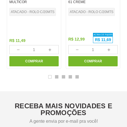
MULTICOR
61 CREME
ATACADO - ROLO C/20MTS
ATACADO - ROLO C/20MTS
ACIMA DE R$
1000
R$
12
,
99
R$
11,69
R$
11
,
49
－
＋
－
＋
COMPRAR
COMPRAR
RECEBA MAIS NOVIDADES E
PROMOÇÕES
A gente envia por e-mail pra você!