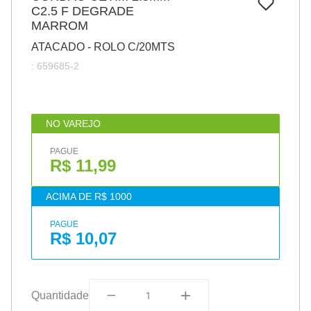
7
º
C2.5 F DEGRADE
papel
MARROM
8
º
cola
ATACADO - ROLO C/20MTS
9
º
barbante
:
659685-2
10
º
havaianas
NO VAREJO
PAGUE
R$ 11,99
ACIMA DE R$ 1000
PAGUE
R$ 10,07
Quantidade