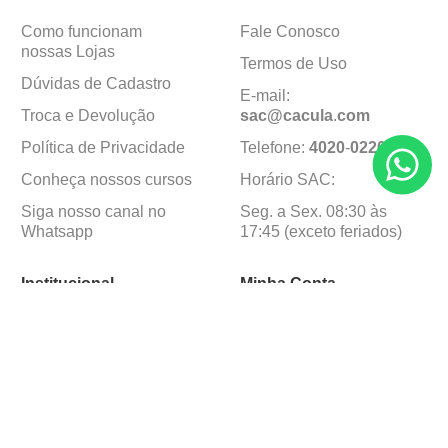
Como funcionam
Fale Conosco
nossas Lojas
Termos de Uso
Dúvidas de Cadastro
E-mail:
Troca e Devolução
sac@cacula
.
com
Política de Privacidade
Telefone:
4020
-
0220
Conheça nossos cursos
Horário SAC:
Siga nosso canal no
Seg. a Sex. 08:30 às
Whatsapp
17:45 (exceto feriados)
Institucional
Minha Conta
Sobre a caçula
Minha Conta
Lojas
Pedidos
Trabalhe Conosco
Formas de pagamento