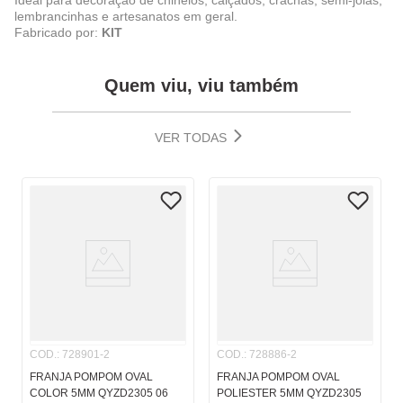
Ideal para decoração de chinelos, calçados, crachás, semi-jóias,
lembrancinhas e artesanatos em geral.
Fabricado por:
KIT
Quem viu, viu também
VER TODAS
COD.
:
728901-2
COD.
:
728886-2
FRANJA POMPOM OVAL
FRANJA POMPOM OVAL
COLOR 5MM QYZD2305 06
POLIESTER 5MM QYZD2305