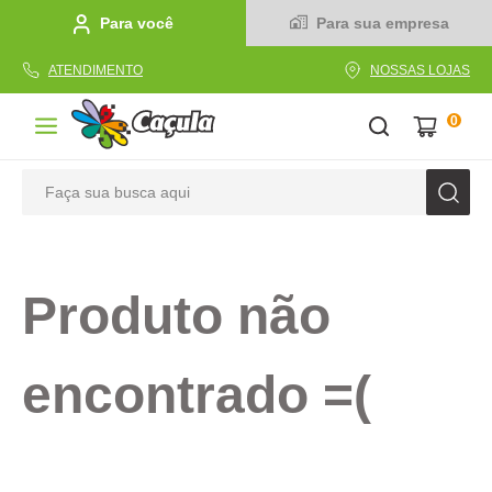
Para você
Para sua empresa
ATENDIMENTO
NOSSAS LOJAS
0
Faça sua busca aqui
TERMOS MAIS BUSCADOS
1
º
caderno
Produto não
2
º
linha
3
º
caneta
encontrado =(
4
º
tecido
5
º
caixa
6
º
pincel