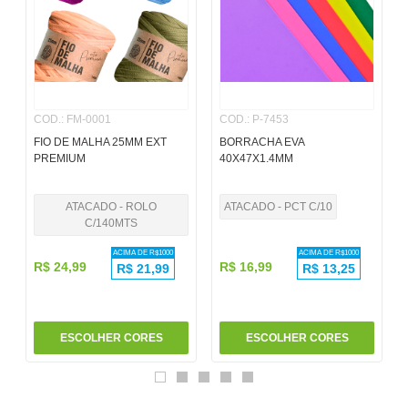
6
º
pincel
7
º
papel
8
º
cola
COD.
:
FM-0001
COD.
:
P-7453
9
º
barbante
FIO DE MALHA 25MM EXT
BORRACHA EVA
10
º
havaianas
PREMIUM
40X47X1.4MM
ATACADO - ROLO
ATACADO - PCT C/10
C/140MTS
ACIMA DE R$
1000
ACIMA DE R$
1000
R$
24
,
99
R$
16
,
99
R$
21,99
R$
13,25
ESCOLHER CORES
ESCOLHER CORES