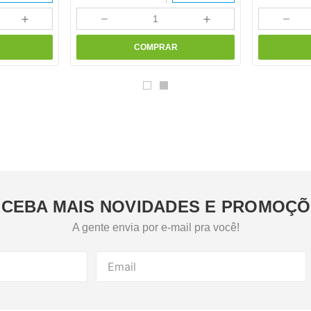
＋
－
＋
－
COMPRAR
CEBA MAIS NOVIDADES E PROMOÇ
A gente envia por e-mail pra você!