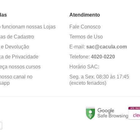
das
Atendimento
funcionam nossas Lojas
Fale Conosco
as de Cadastro
Termos de Uso
 e Devolução
E-mail:
sac@cacula
.
com
ica de Privacidade
Telefone:
4020
-
0220
ça nossos cursos
Horário SAC:
nosso canal no
Seg. a Sex. 08:30 às 17:45
sapp
(exceto feriados)