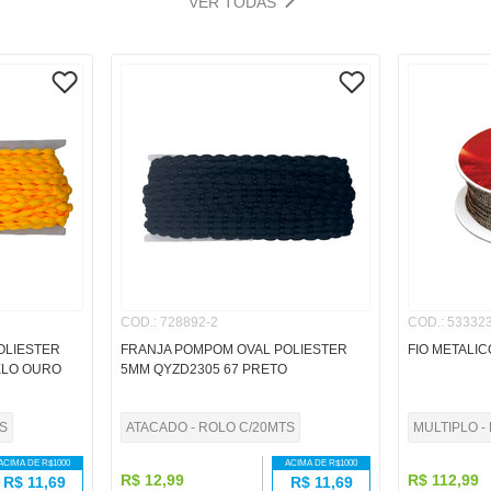
VER TODAS
COD.
:
728892-2
COD.
:
533323
OLIESTER
FRANJA POMPOM OVAL POLIESTER
FIO METALIC
ELO OURO
5MM QYZD2305 67 PRETO
S
ATACADO - ROLO C/20MTS
MULTIPLO - 
ACIMA DE R$
1000
ACIMA DE R$
1000
R$
12
,
99
R$
112
,
99
R$
11,69
R$
11,69