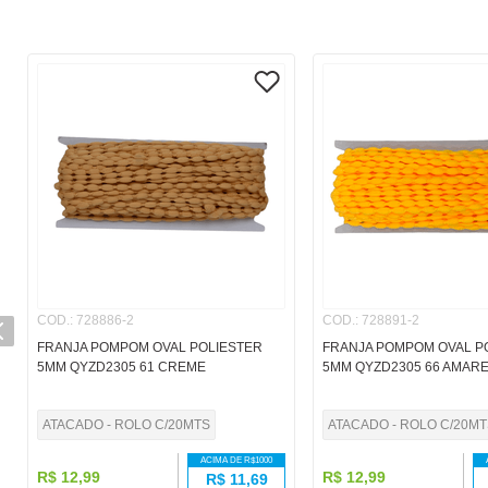
COD.
:
728886-2
COD.
:
728891-2
FRANJA POMPOM OVAL POLIESTER
FRANJA POMPOM OVAL P
5MM QYZD2305 61 CREME
5MM QYZD2305 66 AMAR
ATACADO - ROLO C/20MTS
ATACADO - ROLO C/20MT
ACIMA DE R$
1000
R$
12
,
99
R$
12
,
99
R$
11,69