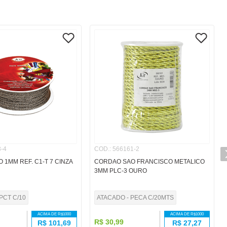
-4
COD.
:
566161-2
O 1MM REF. C1-T 7 CINZA
CORDAO SAO FRANCISCO METALICO
3MM PLC-3 OURO
PCT C/10
ATACADO - PECA C/20MTS
ACIMA DE R$
1000
ACIMA DE R$
1000
R$
30
,
99
R$
101,69
R$
27,27