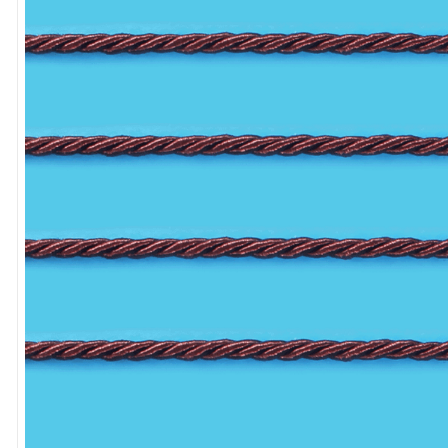
8
º
cola
9
º
barbante
10
º
pasta