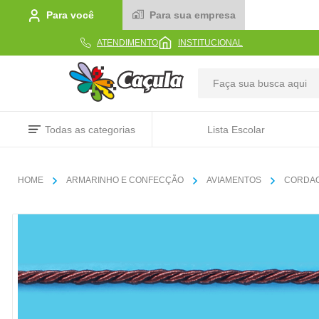
Para você
Para sua empresa
ATENDIMENTO
INSTITUCIONAL
TERMOS MAIS BUSCADOS
Todas as categorias
Lista Escolar
1
º
caderno
2
º
linha
ARMARINHO E CONFECÇÃO
AVIAMENTOS
CORDA
3
º
caneta
4
º
tecido
5
º
caixa
6
º
pincel
7
º
papel