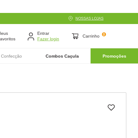
NOSSAS LOJAS
Meus
Entrar
0
Carrinho
avoritos
 Confecção
Combos Caçula
Promoções