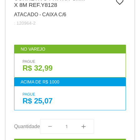
7
º
X 8M REF.Y8128
papel
ATACADO - CAIXA C/6
8
º
cola
:
120964-2
9
º
havaianas
10
º
barbante
NO VAREJO
PAGUE
R$ 32,99
ACIMA DE R$ 1000
PAGUE
R$ 25,07
Quantidade