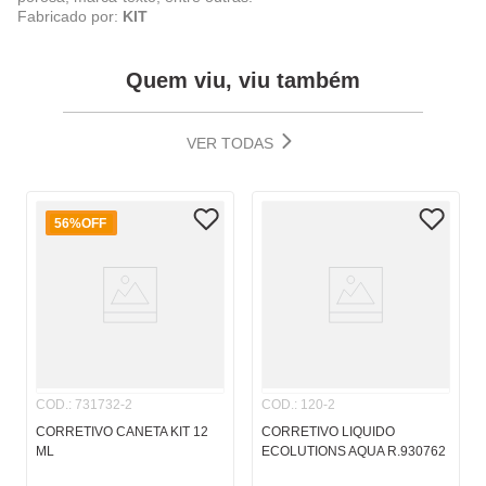
Fabricado por:
KIT
Quem viu, viu também
VER TODAS
56%
OFF
COD.
:
731732-2
COD.
:
120-2
CORRETIVO CANETA KIT 12
CORRETIVO LIQUIDO
ML
ECOLUTIONS AQUA R.930762