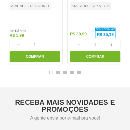
ATACADO - PECA UNID
ATACADO - CAIXA C/12
ACIMA DE R$
1000
de:
R$
4
,
49
R$
39
,
99
R$
35,19
R$
1
,
99
－
＋
－
＋
COMPRAR
COMPRAR
RECEBA MAIS NOVIDADES E
PROMOÇÕES
A gente envia por e-mail pra você!