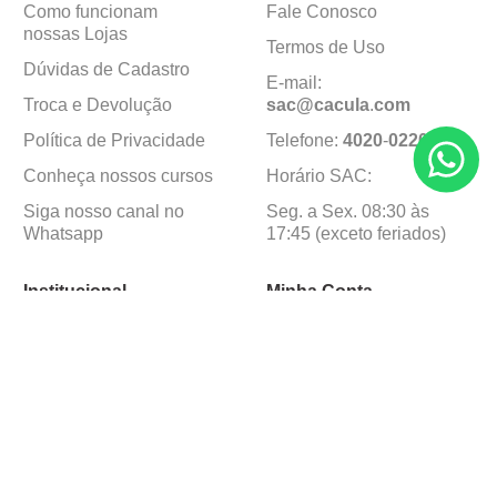
Como funcionam
Fale Conosco
nossas Lojas
Termos de Uso
Dúvidas de Cadastro
E-mail:
Troca e Devolução
sac@cacula
.
com
Política de Privacidade
Telefone:
4020
-
0220
Conheça nossos cursos
Horário SAC:
Siga nosso canal no
Seg. a Sex. 08:30 às
Whatsapp
17:45 (exceto feriados)
Institucional
Minha Conta
Sobre a caçula
Minha Conta
Lojas
Pedidos
Trabalhe Conosco
Formas de pagamento