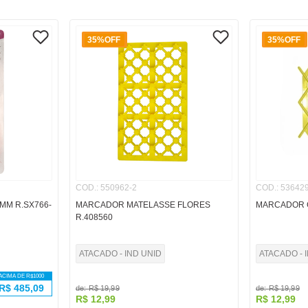
35%
OFF
35%
OFF
COD.
:
550962-2
COD.
:
536429
MM R.SX766-
MARCADOR MATELASSE FLORES
MARCADOR C
R.408560
ATACADO - IND UNID
ATACADO - 
ACIMA DE R$
1000
R$
485,09
de:
R$
19
,
99
de:
R$
19
,
99
R$
12
,
99
R$
12
,
99