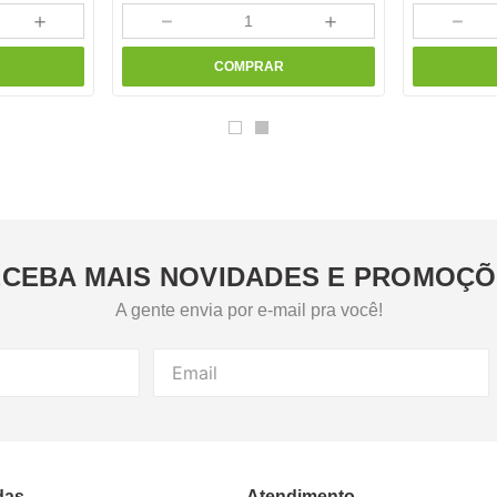
＋
－
＋
－
COMPRAR
CEBA MAIS NOVIDADES E PROMOÇ
A gente envia por e-mail pra você!
das
Atendimento