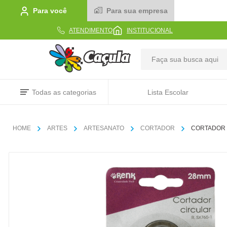
Para você
Para sua empresa
ATENDIMENTO
INSTITUCIONAL
TERMOS MAIS BUSCADOS
Todas as categorias
Lista Escolar
1
º
caderno
2
º
linha
ARTES
ARTESANATO
CORTADOR
CORTADOR 
3
º
caneta
4
º
tecido
5
º
caixa
6
º
papel
7
º
pincel