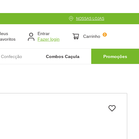
NOSSAS LOJAS
Meus
Entrar
0
Carrinho
avoritos
 Confecção
Combos Caçula
Promoções