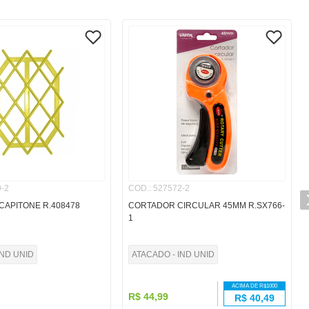
-2
COD.
:
527572-2
APITONE R.408478
CORTADOR CIRCULAR 45MM R.SX766-
1
IND UNID
ATACADO - IND UNID
ACIMA DE R$
1000
R$
44
,
99
R$
40,49