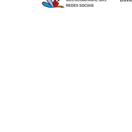
NOS ACOMPANHE NAS
REDES SOCIAIS
Como 
Dúvid
Troca
Polít
Conhe
Siga 
What
Formas de pagamento