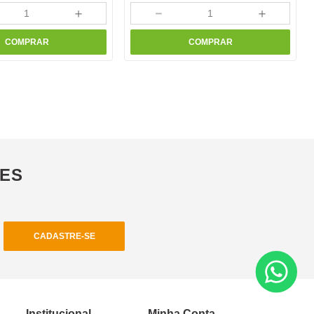
＋
－
＋
COMPRAR
COMPRAR
ÕES
CADASTRE-SE
Institucional
Minha Conta