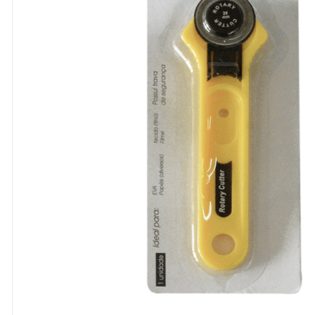
8
º
cola
9
º
barbante
10
º
fita