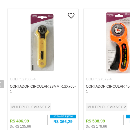
COD.
:
527566-4
COD.
:
527572-4
CORTADOR CIRCULAR 28MM R.SX765-
CORTADOR CIRCULAR 45
1
1
MULTIPLO - CAIXA C/12
MULTIPLO - CAIXA C/12
ACIMA DE R$
1000
R$
406
,
99
R$
538
,
99
R$
366,29
3
x
R$
135
,
66
3
x
R$
179
,
66