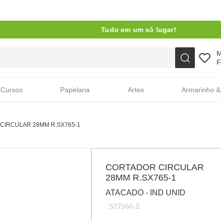
Tudo em um só lugar!
Faça sua busca aqui
F
Cursos
Papelaria
Artes
Armarinho &
CIRCULAR 28MM R.SX765-1
CORTADOR CIRCULAR
28MM R.SX765-1
ATACADO - IND UNID
:
527566-2