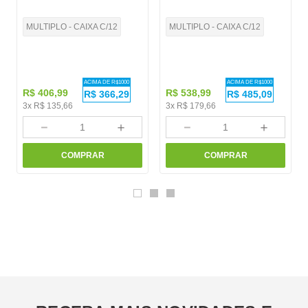
MULTIPLO - CAIXA C/12
MULTIPLO - CAIXA C/12
ACIMA DE R$
1000
ACIMA DE R$
1000
R$
406
,
99
R$
538
,
99
R$
366,29
R$
485,09
3
x
R$
135
,
66
3
x
R$
179
,
66
－
＋
－
＋
COMPRAR
COMPRAR