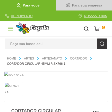
Para você
Para sua empresa
ATENDIMENTO
NOSSAS LOJAS
0
Faça sua busca aqui
TERMOS MAIS BUSCADOS
ARTES
ARTESANATO
CORTADOR
1
º
caderno
CORTADOR CIRCULAR 45MM R.SX766-1
2
º
linha
3
º
caneta
4
º
tecido
5
º
caixa
6
º
pincel
CORTADOR CIRCULAR