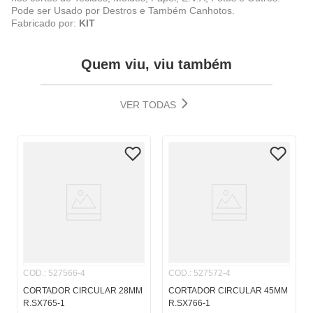
Pode ser Usado por Destros e Também Canhotos.
Fabricado por:
KIT
Quem viu, viu também
VER TODAS
COD.
:
527566-4
COD.
:
527572-4
CORTADOR CIRCULAR 28MM
CORTADOR CIRCULAR 45MM
R.SX765-1
R.SX766-1