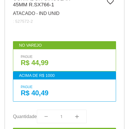
7
º
45MM R.SX766-1
papel
ATACADO - IND UNID
8
º
cola
:
527572-2
9
º
barbante
10
º
pasta
NO VAREJO
PAGUE
R$ 44,99
ACIMA DE R$ 1000
PAGUE
R$ 40,49
Quantidade