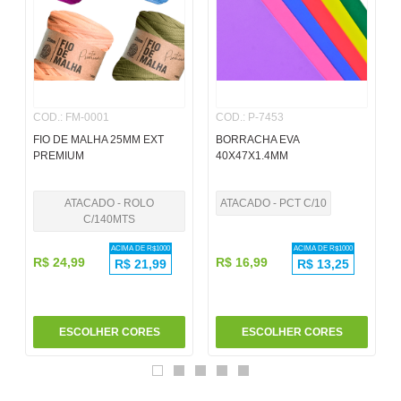
6
º
pincel
7
º
papel
8
º
cola
COD.
:
FM-0001
COD.
:
P-7453
9
º
barbante
FIO DE MALHA 25MM EXT
BORRACHA EVA
10
º
havaianas
PREMIUM
40X47X1.4MM
ATACADO - ROLO
ATACADO - PCT C/10
C/140MTS
ACIMA DE R$
1000
ACIMA DE R$
1000
R$
24
,
99
R$
16
,
99
R$
21,99
R$
13,25
ESCOLHER CORES
ESCOLHER CORES