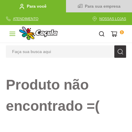
Para você
Para sua empresa
ATENDIMENTO
NOSSAS LOJAS
0
Faça sua busca aqui
TERMOS MAIS BUSCADOS
1
º
caderno
Produto não
2
º
linha
3
º
caneta
encontrado =(
4
º
tecido
5
º
caixa
6
º
pincel