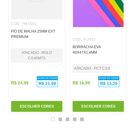
6
º
papel
7
º
pincel
COD.
:
FM-0001
8
º
cola
FIO DE MALHA 25MM EXT
PREMIUM
COD.
:
P-7453
9
º
barbante
BORRACHA EVA
10
º
fita
40X47X1.4MM
ATACADO - ROLO
C/140MTS
ATACADO - PCT C/10
ACIMA DE R$
1000
ACIMA DE R$
1000
R$
24
,
99
R$
16
,
99
R$
21,99
R$
13,25
ESCOLHER CORES
ESCOLHER CORES