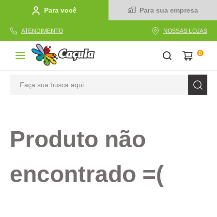
Para você
Para sua empresa
ATENDIMENTO
NOSSAS LOJAS
0
Faça sua busca aqui
TERMOS MAIS BUSCADOS
1
º
caderno
Produto não
2
º
linha
3
º
caneta
encontrado =(
4
º
tecido
5
º
caixa
6
º
papel