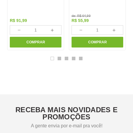
de:
R$
64
,
99
R$
91
,
99
R$
55
,
99
－
＋
－
＋
COMPRAR
COMPRAR
RECEBA MAIS NOVIDADES E
PROMOÇÕES
A gente envia por e-mail pra você!