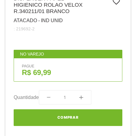
7
º
HIGIENICO ROLAO VELOX
papel
R.340211/01 BRANCO
8
º
cola
ATACADO - IND UNID
9
º
havaianas
:
219692-2
10
º
barbante
NO VAREJO
PAGUE
R$ 69,99
Quantidade
COMPRAR