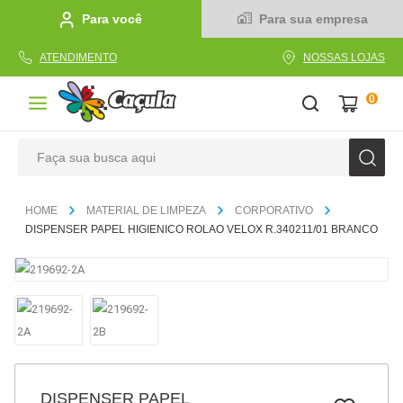
Para você
Para sua empresa
ATENDIMENTO
NOSSAS LOJAS
0
Faça sua busca aqui
TERMOS MAIS BUSCADOS
MATERIAL DE LIMPEZA
CORPORATIVO
1
º
caderno
DISPENSER PAPEL HIGIENICO ROLAO VELOX R.340211/01 BRANCO
2
º
linha
3
º
caneta
4
º
tecido
5
º
caixa
6
º
pincel
DISPENSER PAPEL