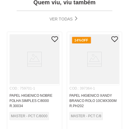
Quem viu, viu também
VER TODAS
14%
OFF
COD.
:
759701-1
COD.
:
397364-1
PAPEL HIGIENICO NOBRE
PAPEL HIGIENICO XANDY
FOLHA SIMPLES C/8000
BRANCO ROLO 10CMX300M
R.30034
R.PH202
MASTER - PCT C/8000
MASTER - PCT C/8