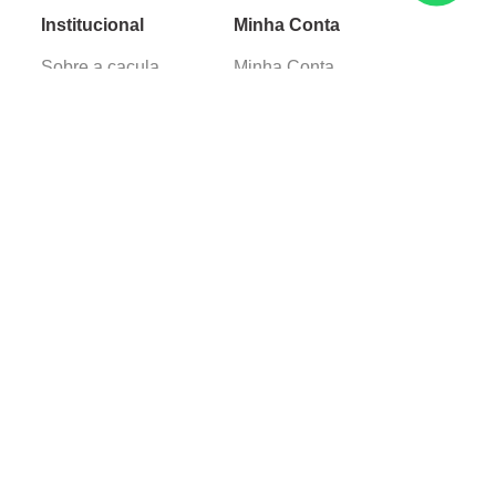
Institucional
Minha Conta
Sobre a caçula
Minha Conta
Lojas
Pedidos
Trabalhe Conosco
Verificada por