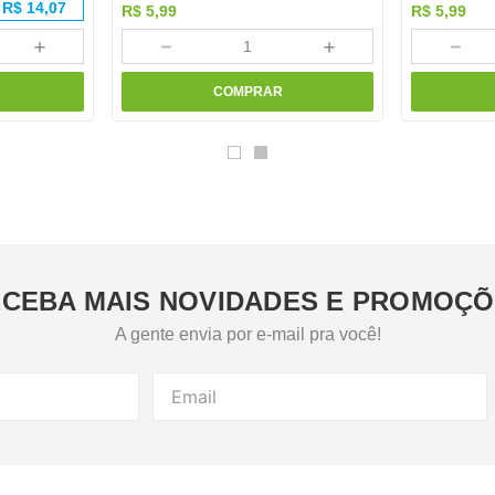
R$
14,07
R$
5
,
99
R$
5
,
99
＋
－
＋
－
COMPRAR
CEBA MAIS NOVIDADES E PROMOÇ
A gente envia por e-mail pra você!