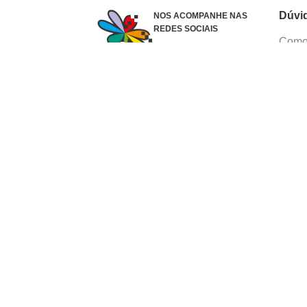
Dúvi
NOS ACOMPANHE NAS
REDES SOCIAIS
Como 
Dúvid
Troca
Polít
Conhe
Siga 
What
Formas de pagamento