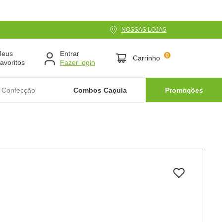
NOSSAS LOJAS
Meus
Entrar
0
Carrinho
avoritos
 Confecção
Combos Caçula
Promoções