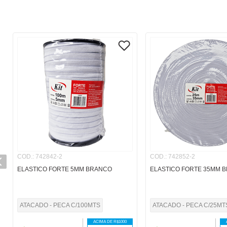
COD.
:
742842-2
COD.
:
742852-2
ELASTICO FORTE 5MM BRANCO
ELASTICO FORTE 35MM 
ATACADO - PECA C/100MTS
ATACADO - PECA C/25MT
ACIMA DE R$
1000