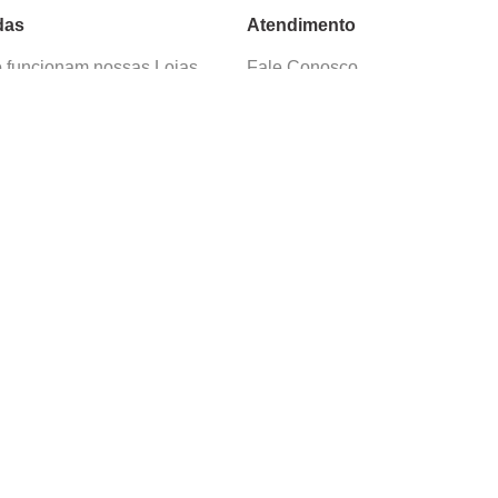
das
Atendimento
funcionam nossas Lojas
Fale Conosco
as de Cadastro
Termos de Uso
 e Devolução
E-mail:
sac@cacula
.
com
ica de Privacidade
Telefone:
4020
-
0220
ça nossos cursos
Horário SAC:
nosso canal no
Seg. a Sex. 08:30 às 17:45
sapp
(exceto feriados)