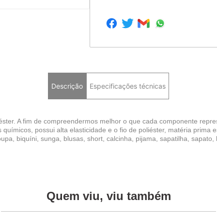
Descrição
Especificações técnicas
iéster. A fim de compreendermos melhor o que cada componente repres
uímicos, possui alta elasticidade e o fio de poliéster, matéria prima e
 biquíni, sunga, blusas, short, calcinha, pijama, sapatilha, sapato, b
Quem viu, viu também