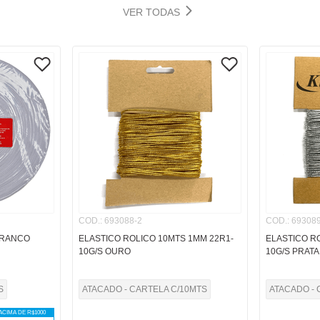
VER TODAS
COD.
:
693088-2
COD.
:
693089
BRANCO
ELASTICO ROLICO 10MTS 1MM 22R1-
ELASTICO R
10G/S OURO
10G/S PRATA
S
ATACADO - CARTELA C/10MTS
ATACADO - 
ACIMA DE R$
1000