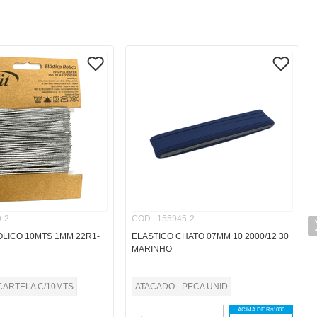
-2
COD.
:
155945-2
OLICO 10MTS 1MM 22R1-
ELASTICO CHATO 07MM 10 2000/12 30
MARINHO
CARTELA C/10MTS
ATACADO - PECA UNID
ACIMA DE R$
1000