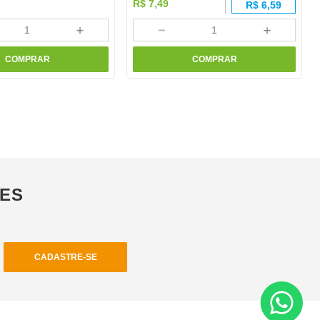
R$
7
,
49
R$
6,59
＋
－
＋
COMPRAR
COMPRAR
ÕES
CADASTRE-SE