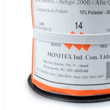
8
º
cola
9
º
barbante
10
º
fita