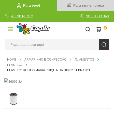
Para você
Para sua empresa
ATENDIMENTO
NOSSAS LOJAS
0
Faça sua busca aqui
TERMOS MAIS BUSCADOS
ARMARINHO E CONFECÇÃO
AVIAMENTOS
1
º
caderno
ELASTICO
ELASTICO ROLICO MARIA CHIQUINHA 100 02 01 BRANCO
2
º
linha
3
º
caneta
4
º
tecido
5
º
caixa
6
º
papel