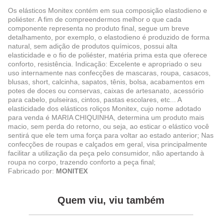
Os elásticos Monitex contém em sua composição elastodieno e
poliéster. A fim de compreendermos melhor o que cada
componente representa no produto final, segue um breve
detalhamento, por exemplo, o elastodieno é produzido de forma
natural, sem adição de produtos químicos, possui alta
elasticidade e o fio de poliéster, matéria prima esta que oferece
conforto, resistência. Indicação: Excelente e apropriado o seu
uso internamente nas confecções de mascaras, roupa, casacos,
blusas, short, calcinha, sapatos, tênis, bolsa, acabamentos em
potes de doces ou conservas, caixas de artesanato, acessório
para cabelo, pulseiras, cintos, pastas escolares, etc... A
elasticidade dos elásticos roliços Monitex, cujo nome adotado
para venda é MARIA CHIQUINHA, determina um produto mais
macio, sem perda do retorno, ou seja, ao esticar o elástico você
sentirá que ele tem uma força para voltar ao estado anterior; Nas
confecções de roupas e calçados em geral, visa principalmente
facilitar a utilização da peça pelo consumidor, não apertando à
roupa no corpo, trazendo conforto a peça final;
Fabricado por:
MONITEX
Quem viu, viu também