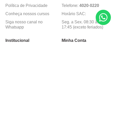
Política de Privacidade
Telefone:
4020
-
0220
Conheça nossos cursos
Horário SAC:
Siga nosso canal no
Seg. a Sex. 08:30 às
Whatsapp
17:45 (exceto feriados)
Institucional
Minha Conta
Sobre a caçula
Minha Conta
Lojas
Pedidos
Trabalhe Conosco
Formas de pagamento