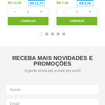
R$
13
,
99
R$
7
,
49
R$
11,75
R$
6,59
－
＋
－
＋
COMPRAR
COMPRAR
RECEBA MAIS NOVIDADES E
PROMOÇÕES
A gente envia por e-mail pra você!