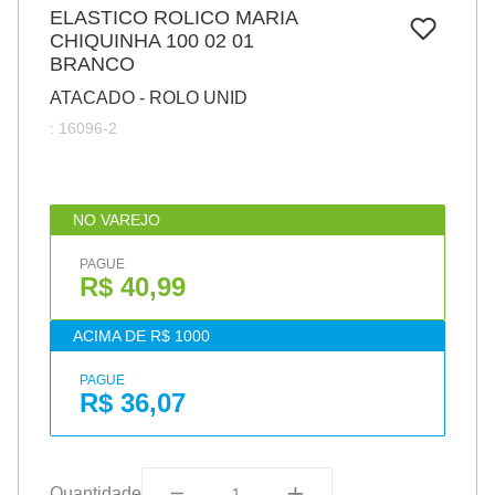
7
º
ELASTICO ROLICO MARIA
pincel
CHIQUINHA 100 02 01
8
º
cola
BRANCO
9
º
barbante
ATACADO - ROLO UNID
:
16096-2
10
º
fita
NO VAREJO
PAGUE
R$ 40,99
ACIMA DE R$ 1000
PAGUE
R$ 36,07
Quantidade