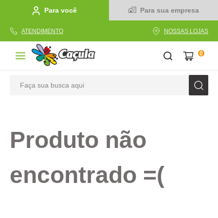
Para você
Para sua empresa
ATENDIMENTO
NOSSAS LOJAS
0
Faça sua busca aqui
TERMOS MAIS BUSCADOS
1
º
caderno
Produto não
2
º
linha
3
º
caneta
encontrado =(
4
º
tecido
5
º
caixa
6
º
pincel