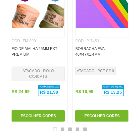
6
º
pincel
7
º
papel
8
º
cola
COD.
:
FM-0001
COD.
:
P-7453
9
º
havaianas
FIO DE MALHA 25MM EXT
BORRACHA EVA
10
º
barbante
PREMIUM
40X47X1.4MM
ATACADO - ROLO
ATACADO - PCT C/10
C/140MTS
ACIMA DE R$
1000
ACIMA DE R$
1000
R$
24
,
99
R$
16
,
99
R$
21,99
R$
13,25
ESCOLHER CORES
ESCOLHER CORES