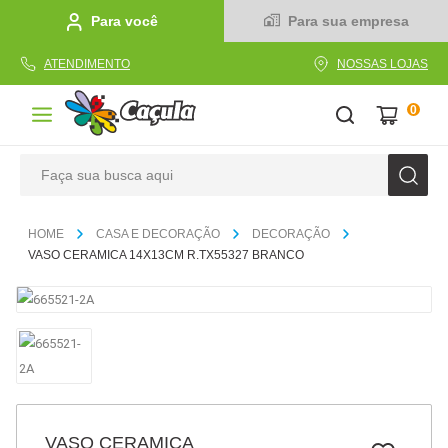
Para você
Para sua empresa
ATENDIMENTO
NOSSAS LOJAS
0
Faça sua busca aqui
TERMOS MAIS BUSCADOS
CASA E DECORAÇÃO
DECORAÇÃO
1
º
caderno
VASO CERAMICA 14X13CM R.TX55327 BRANCO
2
º
linha
3
º
caneta
4
º
tecido
5
º
caixa
6
º
pincel
VASO CERAMICA