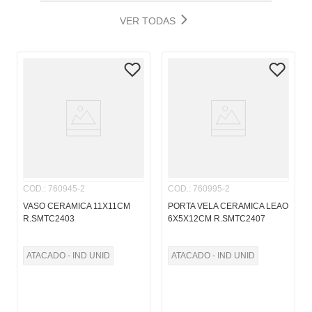
VER TODAS
COD.
:
760945-2
COD.
:
760995-2
VASO CERAMICA 11X11CM
PORTA VELA CERAMICA LEAO
R.SMTC2403
6X5X12CM R.SMTC2407
ATACADO - IND UNID
ATACADO - IND UNID