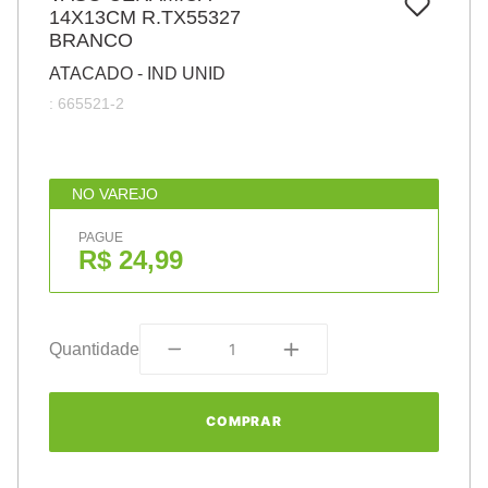
7
º
14X13CM R.TX55327
papel
BRANCO
8
º
cola
ATACADO - IND UNID
9
º
barbante
:
665521-2
10
º
pasta
NO VAREJO
PAGUE
R$ 24,99
Quantidade
COMPRAR