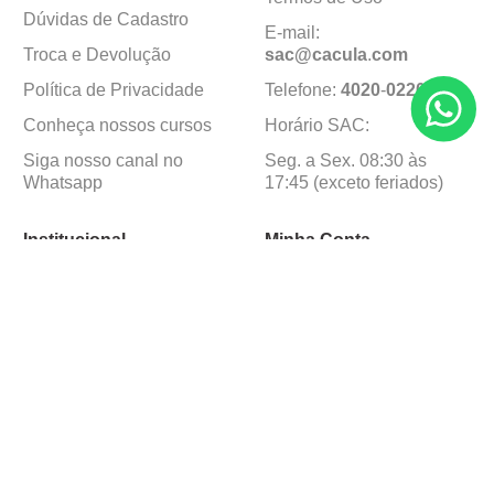
Dúvidas de Cadastro
E-mail:
Troca e Devolução
sac@cacula
.
com
Política de Privacidade
Telefone:
4020
-
0220
Conheça nossos cursos
Horário SAC:
Siga nosso canal no
Seg. a Sex. 08:30 às
Whatsapp
17:45 (exceto feriados)
Institucional
Minha Conta
Sobre a caçula
Minha Conta
Lojas
Pedidos
Trabalhe Conosco
Formas de pagamento