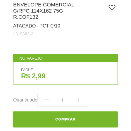
7
º
ENVELOPE COMERCIAL
papel
C/RPC 114X162 75G
8
º
cola
R.COF132
9
º
barbante
ATACADO - PCT C/10
:
315683-2
10
º
pasta
NO VAREJO
PAGUE
R$ 2,99
Quantidade
COMPRAR