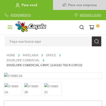
Para você
Para sua empresa
ATENDIMENTO
NOSSAS LOJAS
0
Faça sua busca aqui
TERMOS MAIS BUSCADOS
PAPELARIA
OFFICE
1
º
caderno
ENVELOPE COMERCIAL
ENVELOPE COMERCIAL C/RPC 114X162 75G R.COF132
2
º
linha
3
º
caneta
4
º
tecido
5
º
caixa
6
º
pincel