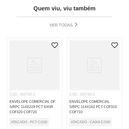
Quem viu, viu também
VER TODAS
COD.
:
305792-2
COD.
:
305790-2
ENVELOPE COMERCIAL OF.
ENVELOPE COMERCIAL
S/RPC 114X229 PCT 63GR
S/RPC 114X162 PCT COF310
COF320 COF720
COF710
ATACADO - PCT C/100
ATACADO - CAIXA C/100