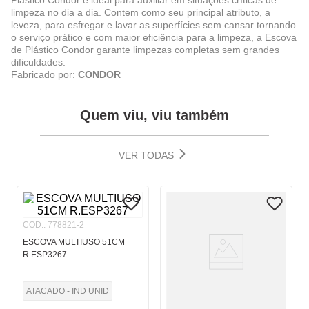
Plástico Condor e ideal para auxiliar em situações críticas de
limpeza no dia a dia. Contem como seu principal atributo, a
leveza, para esfregar e lavar as superfícies sem cansar tornando
o serviço prático e com maior eficiência para a limpeza, a Escova
de Plástico Condor garante limpezas completas sem grandes
dificuldades.
Fabricado por:
CONDOR
Quem viu, viu também
VER TODAS
COD.
:
778821-2
ESCOVA MULTIUSO 51CM
R.ESP3267
ATACADO - IND UNID