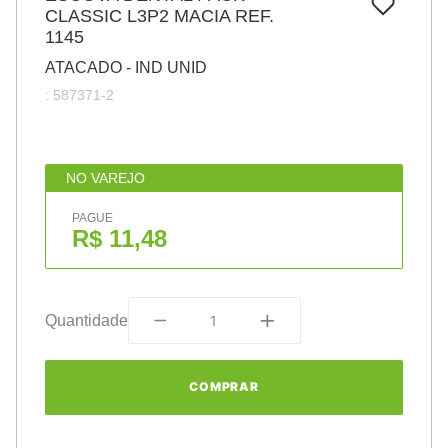
7
º
CLASSIC L3P2 MACIA REF.
papel
1145
8
º
cola
ATACADO - IND UNID
9
º
barbante
:
587371-2
10
º
pasta
NO VAREJO
PAGUE
R$ 11,48
Quantidade
COMPRAR