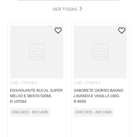
VER TODAS
COD.
:
779718-2
COD.
:
777978-2
ENXAGUANTE BUCAL SUPER
SABONETE GIORNO BAGNO
MELAO E MENTA 500ML
LAVANDA E VANILLA 180G
R.105584
R.9699
ATACADO - IND UNID
ATACADO - IND UNID