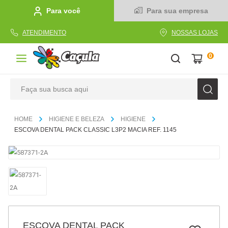
Para você
Para sua empresa
ATENDIMENTO
NOSSAS LOJAS
0
Faça sua busca aqui
TERMOS MAIS BUSCADOS
HIGIENE E BELEZA
HIGIENE
1
º
caderno
ESCOVA DENTAL PACK CLASSIC L3P2 MACIA REF. 1145
2
º
linha
3
º
caneta
4
º
tecido
5
º
caixa
6
º
pincel
ESCOVA DENTAL PACK