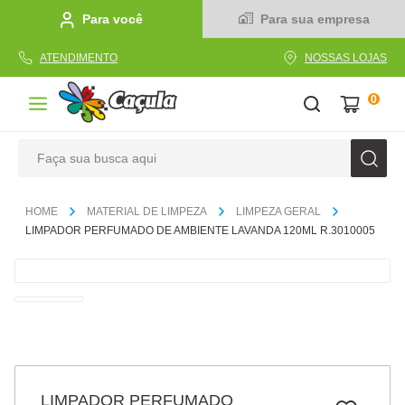
Para você
Para sua empresa
ATENDIMENTO
NOSSAS LOJAS
0
Faça sua busca aqui
TERMOS MAIS BUSCADOS
MATERIAL DE LIMPEZA
LIMPEZA GERAL
1
º
caderno
LIMPADOR PERFUMADO DE AMBIENTE LAVANDA 120ML R.3010005
2
º
linha
3
º
caneta
4
º
tecido
5
º
caixa
6
º
pincel
LIMPADOR PERFUMADO