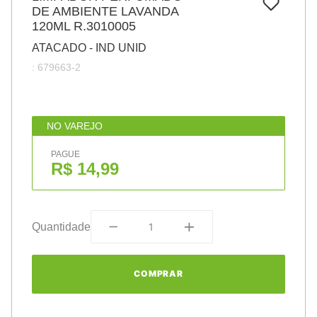
7
º
DE AMBIENTE LAVANDA
papel
120ML R.3010005
8
º
cola
ATACADO - IND UNID
9
º
barbante
:
679663-2
10
º
pasta
NO VAREJO
PAGUE
R$ 14,99
Quantidade
COMPRAR