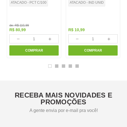
ATACADO - PCT C/100
ATACADO - IND UNID
de:
R$
110
,
99
R$
80
,
99
R$
10
,
99
－
＋
－
＋
COMPRAR
COMPRAR
RECEBA MAIS NOVIDADES E
PROMOÇÕES
A gente envia por e-mail pra você!