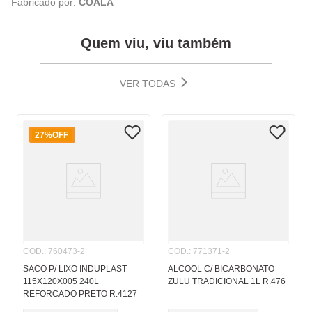
Fabricado por:
COALA
Quem viu, viu também
VER TODAS
27%
OFF
COD.
:
760473-2
COD.
:
771371-2
SACO P/ LIXO INDUPLAST
ALCOOL C/ BICARBONATO
115X120X005 240L
ZULU TRADICIONAL 1L R.476
REFORCADO PRETO R.4127