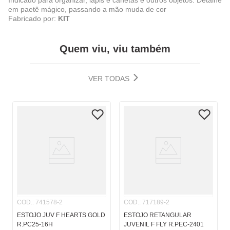
Indicado para organizar, lápis e canetas e outros objetos. Detalhe
em paetê mágico, passando a mão muda de cor
Fabricado por:
KIT
Quem viu, viu também
VER TODAS
COD.
:
741578-2
COD.
:
717189-2
ESTOJO JUV F HEARTS GOLD
ESTOJO RETANGULAR
R.PC25-16H
JUVENIL F FLY R.PEC-2401