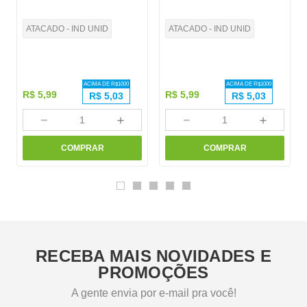
ATACADO - IND UNID
ATACADO - IND UNID
ACIMA DE R$
1000
ACIMA DE R$
1000
R$
5
,
99
R$
5
,
99
R$
5,03
R$
5,03
－
＋
－
＋
COMPRAR
COMPRAR
RECEBA MAIS NOVIDADES E
PROMOÇÕES
A gente envia por e-mail pra você!