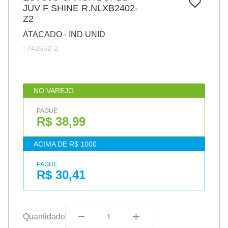
7
º
JUV F SHINE R.NLXB2402-
papel
Z2
8
º
cola
ATACADO - IND UNID
9
º
barbante
:
742552-2
10
º
havaianas
NO VAREJO
PAGUE
R$ 38,99
ACIMA DE R$ 1000
PAGUE
R$ 30,41
Quantidade