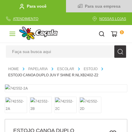
Para você
Para sua empresa
ATENDIMENTO
NOSSAS LOJAS
0
Faça sua busca aqui
TERMOS MAIS BUSCADOS
PAPELARIA
ESCOLAR
ESTOJO
1
º
caderno
ESTOJO CANOA DUPLO JUV F SHINE R.NLXB2402-Z2
2
º
linha
3
º
caneta
4
º
tecido
5
º
caixa
6
º
pincel
ESTOJO CANOA DUPLO