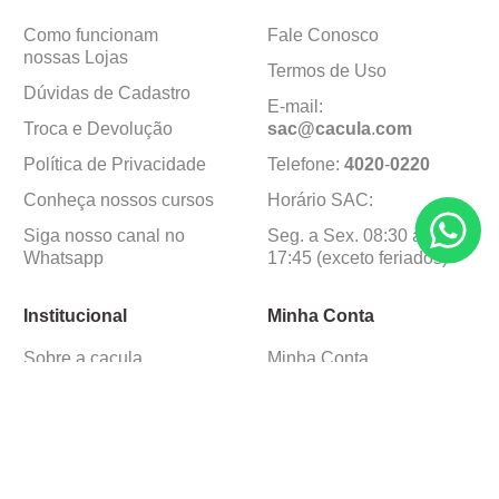
Como funcionam
Fale Conosco
nossas Lojas
Termos de Uso
Dúvidas de Cadastro
E-mail:
Troca e Devolução
sac@cacula
.
com
Política de Privacidade
Telefone:
4020
-
0220
Conheça nossos cursos
Horário SAC:
Siga nosso canal no
Seg. a Sex. 08:30 às
Whatsapp
17:45 (exceto feriados)
Institucional
Minha Conta
Sobre a caçula
Minha Conta
Lojas
Pedidos
Trabalhe Conosco
Formas de pagamento