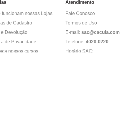
das
Atendimento
funcionam nossas Lojas
Fale Conosco
as de Cadastro
Termos de Uso
 e Devolução
E-mail:
sac@cacula
.
com
ica de Privacidade
Telefone:
4020
-
0220
ça nossos cursos
Horário SAC:
nosso canal no
Seg. a Sex. 08:30 às 17:45
sapp
(exceto feriados)