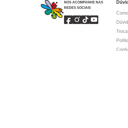
Dúvi
NOS ACOMPANHE NAS
REDES SOCIAIS
Como 
Dúvid
Troca
Polít
Conhe
Siga 
What
Formas de pagamento