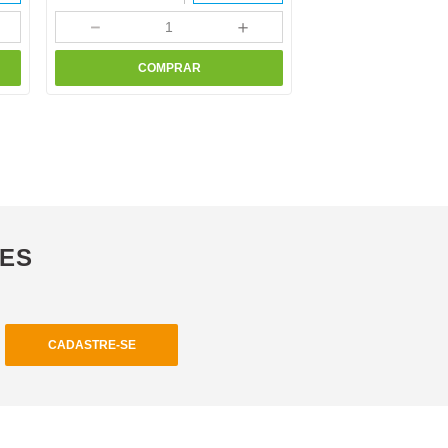
－
＋
COMPRAR
ÕES
CADASTRE-SE