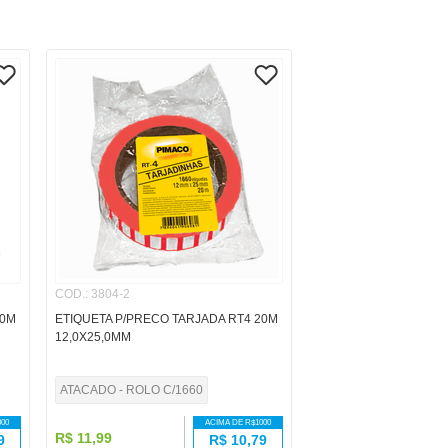
COD.
:
3804-2
20M
ETIQUETA P/PRECO TARJADA RT4 20M
12,0X25,0MM
ATACADO - ROLO C/1660
000
ACIMA DE R$
1000
R$
11
,
99
9
R$
10,79