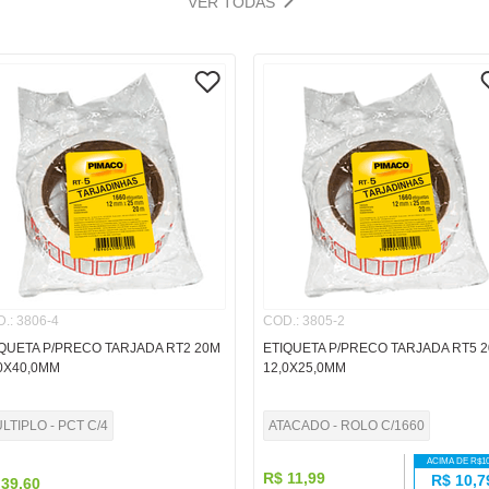
VER TODAS
D.
:
3806-4
COD.
:
3805-2
QUETA P/PRECO TARJADA RT2 20M
ETIQUETA P/PRECO TARJADA RT5 
0X40,0MM
12,0X25,0MM
LTIPLO - PCT C/4
ATACADO - ROLO C/1660
ACIMA DE R$
1
R$
11
,
99
R$
10,7
39
,
60