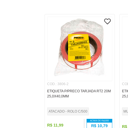
COD.
:
3806-2
CO
ETIQUETA P/PRECO TARJADA RT2 20M
ETI
25,0X40,0MM
25,
ATACADO - ROLO C/500
MU
ACIMA DE R$
1000
R$
11
,
99
R$
10,79
R$