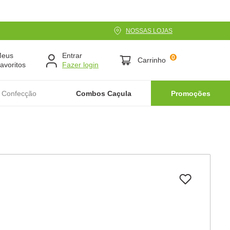
NOSSAS LOJAS
Meus
Entrar
0
Carrinho
avoritos
 Confecção
Combos Caçula
Promoções