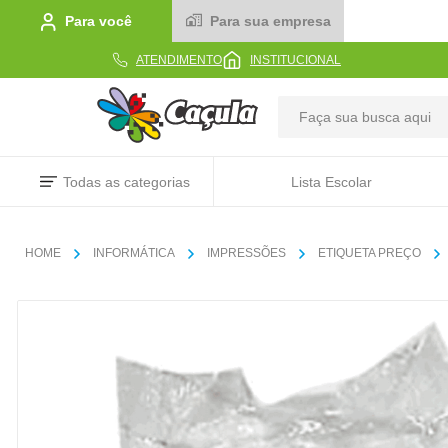
Para você
Para sua empresa
ATENDIMENTO
INSTITUCIONAL
TERMOS MAIS BUSCADOS
Todas as categorias
Lista Escolar
1
º
caderno
2
º
linha
INFORMÁTICA
IMPRESSÕES
ETIQUETA PREÇO
3
º
caneta
4
º
tecido
5
º
caixa
6
º
papel
7
º
pincel