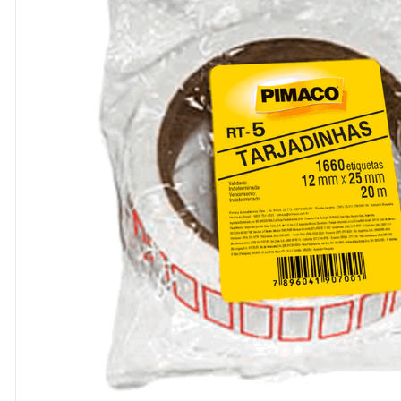
8
º
cola
9
º
barbante
10
º
fita