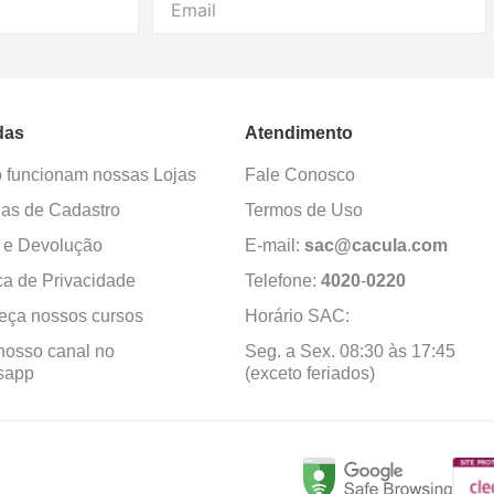
das
Atendimento
funcionam nossas Lojas
Fale Conosco
as de Cadastro
Termos de Uso
 e Devolução
E-mail:
sac@cacula
.
com
ica de Privacidade
Telefone:
4020
-
0220
ça nossos cursos
Horário SAC:
nosso canal no
Seg. a Sex. 08:30 às 17:45
sapp
(exceto feriados)