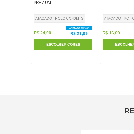
PREMIUM
10
º
pasta
ATACADO - ROLO C/140MTS
ATACADO - PCT C
ACIMA DE R$
1000
R$
24
,
99
R$
16
,
99
R$
21,99
ESCOLHER CORES
ESCOLHE
RE