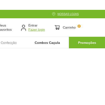
NOSSAS LOJAS
Meus
Entrar
0
Carrinho
avoritos
 Confecção
Combos Caçula
Promoções