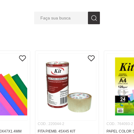
Faça sua busca
S BUSCADOS
COD.
:
220044-2
COD.
:
764093-2
0X47X1.4MM
FITA P/EMB. 45X45 KIT
PAPEL COLOR S