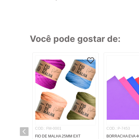
8
º
cola
9
º
barbante
10
º
pasta
Você pode gostar de:
TERMOS MAI
1
º
caderno
2
º
linha
3
º
caneta
4
º
tecido
5
º
caixa
6
º
pincel
7
º
papel
8
º
cola
COD.
:
FM-0001
COD.
:
P-7453
9
º
barbante
FIO DE MALHA 25MM EXT
BORRACHA EVA 4