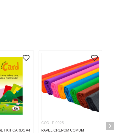
COD.
:
P-0025
ET KIT CARDS A4
PAPEL CREPOM COMUM