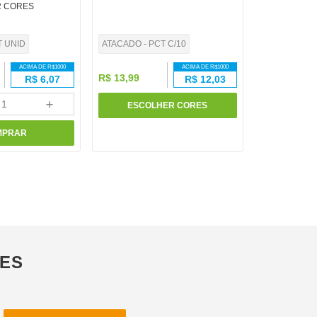
2 CORES
T UNID
ATACADO - PCT C/10
ACIMA DE R$
1000
ACIMA DE R$
1000
R$
13
,
99
R$
6,07
R$
12,03
＋
ESCOLHER CORES
MPRAR
ÕES