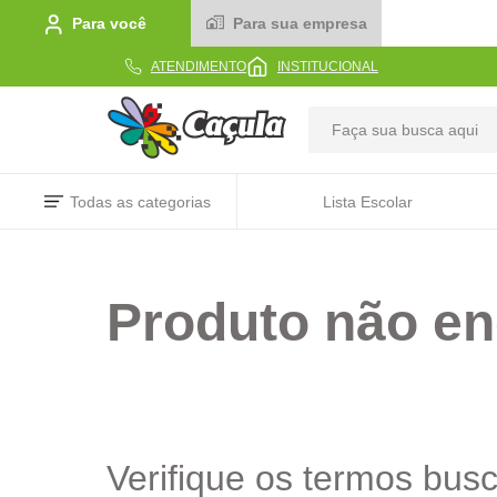
Para você
Para sua empresa
ATENDIMENTO
INSTITUCIONAL
TERMOS MAIS BUSCADOS
Todas as categorias
Lista Escolar
1
º
caderno
2
º
linha
Produto não en
3
º
caneta
4
º
tecido
5
º
caixa
6
º
pincel
7
º
papel
Verifique os termos bus