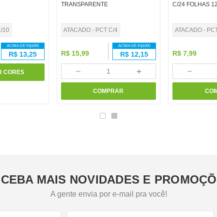
TRANSPARENTE
C/24 FOLHAS 1
/10
ATACADO - PCT C/4
ATACADO - PC
ACIMA DE R$
1000
ACIMA DE R$
1000
R$
15
,
99
R$
7
,
99
R$
13,25
R$
12,15
－
＋
－
R CORES
COMPRAR
CO
CEBA MAIS NOVIDADES E PROMOÇ
A gente envia por e-mail pra você!