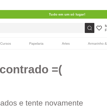
Tudo em um só lugar!
Faça sua busca aqui
F
Cursos
Papelaria
Artes
Armarinho &
contrado =(
cados e tente novamente