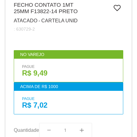
7
º
FECHO CONTATO 1MT
pincel
25MM F13822-14 PRETO
8
º
cola
ATACADO - CARTELA UNID
9
º
barbante
:
630729-2
10
º
fita
NO VAREJO
PAGUE
R$ 9,49
ACIMA DE R$ 1000
PAGUE
R$ 7,02
Quantidade