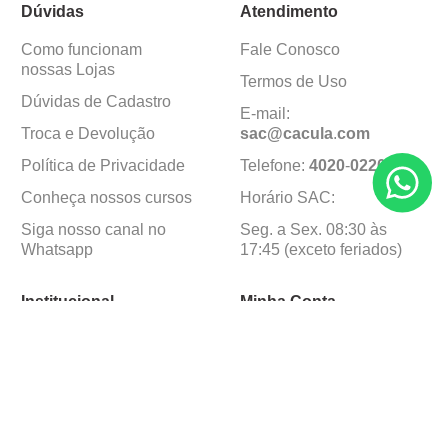
Dúvidas
Atendimento
Como funcionam
Fale Conosco
nossas Lojas
Termos de Uso
Dúvidas de Cadastro
E-mail:
Troca e Devolução
sac@cacula
.
com
Política de Privacidade
Telefone:
4020
-
0220
Conheça nossos cursos
Horário SAC:
Siga nosso canal no
Seg. a Sex. 08:30 às
Whatsapp
17:45 (exceto feriados)
Institucional
Minha Conta
Sobre a caçula
Minha Conta
Lojas
Pedidos
Trabalhe Conosco