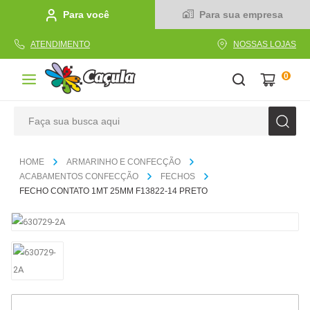
Para você
Para sua empresa
ATENDIMENTO
NOSSAS LOJAS
0
Faça sua busca aqui
TERMOS MAIS BUSCADOS
ARMARINHO E CONFECÇÃO
1
º
caderno
ACABAMENTOS CONFECÇÃO
FECHOS
FECHO CONTATO 1MT 25MM F13822-14 PRETO
2
º
linha
3
º
caneta
4
º
tecido
5
º
caixa
6
º
papel