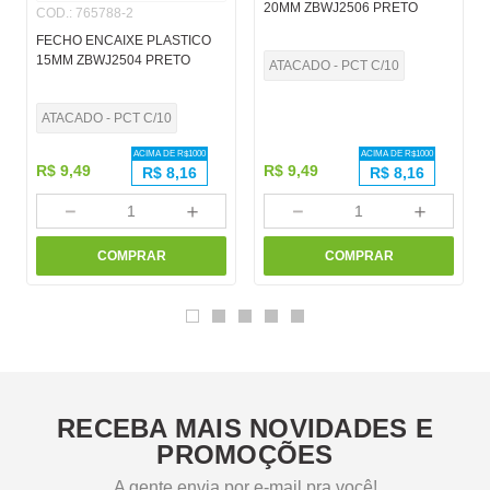
20MM ZBWJ2506 PRETO
COD.
:
765788-2
FECHO ENCAIXE PLASTICO
15MM ZBWJ2504 PRETO
ATACADO - PCT C/10
ATACADO - PCT C/10
ACIMA DE R$
1000
ACIMA DE R$
1000
R$
9
,
49
R$
9
,
49
R$
8,16
R$
8,16
－
＋
－
＋
COMPRAR
COMPRAR
RECEBA MAIS NOVIDADES E
PROMOÇÕES
A gente envia por e-mail pra você!