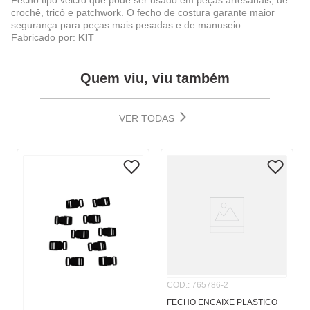
Fecho tipo velcro que pode ser usado em peças artesanais, de
crochê, tricô e patchwork. O fecho de costura garante maior
segurança para peças mais pesadas e de manuseio
Fabricado por:
KIT
Quem viu, viu também
VER TODAS
COD.
:
765786-2
FECHO ENCAIXE PLASTICO