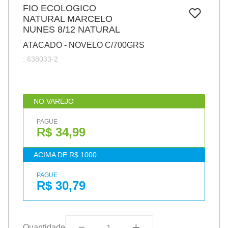
7
º
FIO ECOLOGICO
pincel
NATURAL MARCELO
8
º
cola
NUNES 8/12 NATURAL
9
º
barbante
ATACADO - NOVELO C/700GRS
:
638033-2
10
º
fita
NO VAREJO
PAGUE
R$ 34,99
ACIMA DE R$ 1000
PAGUE
R$ 30,79
Quantidade