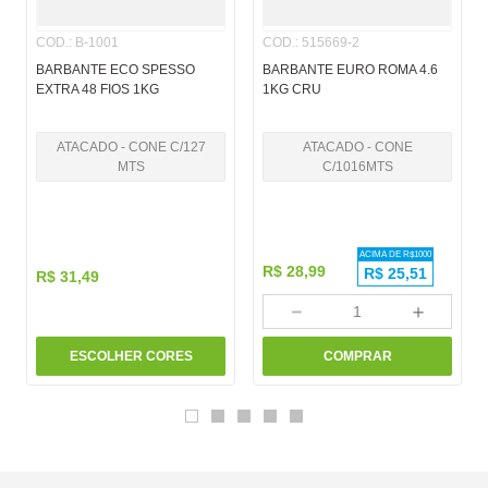
COD.
:
B-1001
COD.
:
515669-2
BARBANTE ECO SPESSO
BARBANTE EURO ROMA 4.6
EXTRA 48 FIOS 1KG
1KG CRU
ATACADO - CONE C/127
ATACADO - CONE
MTS
C/1016MTS
ACIMA DE R$
1000
R$
28
,
99
R$
25,51
R$
31
,
49
－
＋
ESCOLHER CORES
COMPRAR