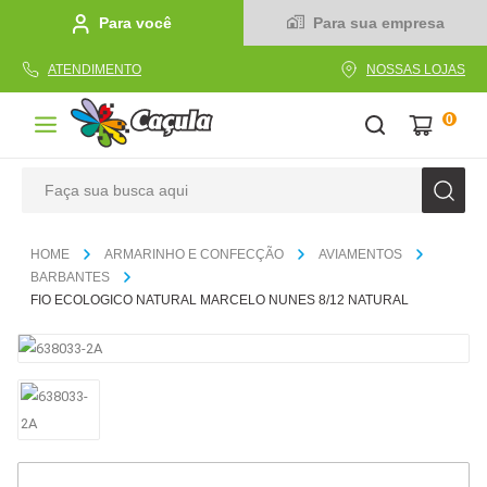
Para você
Para sua empresa
ATENDIMENTO
NOSSAS LOJAS
0
Faça sua busca aqui
TERMOS MAIS BUSCADOS
ARMARINHO E CONFECÇÃO
AVIAMENTOS
1
º
caderno
BARBANTES
FIO ECOLOGICO NATURAL MARCELO NUNES 8/12 NATURAL
2
º
linha
3
º
caneta
4
º
tecido
5
º
caixa
6
º
papel