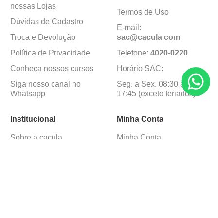
nossas Lojas
Termos de Uso
Dúvidas de Cadastro
E-mail:
Troca e Devolução
sac@cacula
.
com
Política de Privacidade
Telefone:
4020
-
0220
Conheça nossos cursos
Horário SAC:
Siga nosso canal no
Seg. a Sex. 08:30 às
Whatsapp
17:45 (exceto feriados)
Institucional
Minha Conta
Sobre a caçula
Minha Conta
Lojas
Pedidos
Trabalhe Conosco
Formas de pagamento