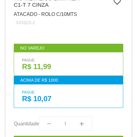
7
º
C1-T 7 CINZA
papel
ATACADO - ROLO C/10MTS
8
º
cola
:
533323-2
9
º
barbante
10
º
havaianas
NO VAREJO
PAGUE
R$ 11,99
ACIMA DE R$ 1000
PAGUE
R$ 10,07
Quantidade