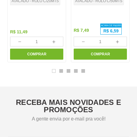
ATACADO - ROLO C/20MTS
ATACADO - ROLO C/50MTS
ACIMA DE R$
1000
R$
7
,
49
R$
6,59
R$
11
,
49
－
＋
－
＋
COMPRAR
COMPRAR
RECEBA MAIS NOVIDADES E
PROMOÇÕES
A gente envia por e-mail pra você!