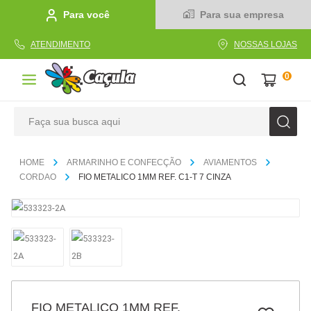
Para você
Para sua empresa
ATENDIMENTO
NOSSAS LOJAS
0
Faça sua busca aqui
TERMOS MAIS BUSCADOS
ARMARINHO E CONFECÇÃO
AVIAMENTOS
1
º
caderno
CORDAO
FIO METALICO 1MM REF. C1-T 7 CINZA
2
º
linha
3
º
caneta
4
º
tecido
5
º
caixa
6
º
pincel
FIO METALICO 1MM REF.