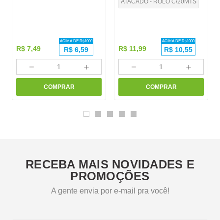
ATACADO - ROLO C/20MTS
ACIMA DE R$
1000
ACIMA DE R$
1000
R$
7
,
49
R$
11
,
99
R$
6,59
R$
10,55
－
＋
－
＋
COMPRAR
COMPRAR
RECEBA MAIS NOVIDADES E
PROMOÇÕES
A gente envia por e-mail pra você!