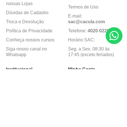
nossas Lojas
Termos de Uso
Dúvidas de Cadastro
E-mail:
Troca e Devolução
sac@cacula
.
com
Política de Privacidade
Telefone:
4020
-
0220
Conheça nossos cursos
Horário SAC:
Siga nosso canal no
Seg. a Sex. 08:30 às
Whatsapp
17:45 (exceto feriados)
Institucional
Minha Conta
Sobre a caçula
Minha Conta
Lojas
Pedidos
Trabalhe Conosco
Formas de pagamento