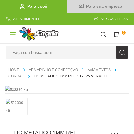
Para você
Para sua empresa
ATENDIMENTO
NOSSAS LOJAS
0
Faça sua busca aqui
TERMOS MAIS BUSCADOS
ARMARINHO E CONFECÇÃO
AVIAMENTOS
1
º
caderno
CORDAO
FIO METALICO 1MM REF. C1-T 25 VERMELHO
2
º
linha
3
º
caneta
4
º
tecido
5
º
caixa
6
º
pincel
FIO METALICO 1MM REF.