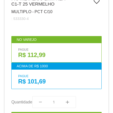
7
º
C1-T 25 VERMELHO
papel
MULTIPLO - PCT C/10
8
º
cola
:
533330-4
9
º
havaianas
10
º
barbante
NO VAREJO
PAGUE
R$ 112,99
ACIMA DE R$ 1000
PAGUE
R$ 101,69
Quantidade