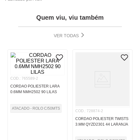
Quem viu, viu também
VER TODAS
COD.
:
765589-2
CORDAO POLIESTER LARA
0.6MM NMH2502 90 LILAS
ATACADO - ROLO C/50MTS
COD.
:
728874-2
CORDAO POLIESTER TWISTS
3.MM QYZD2301 44 LARANJA