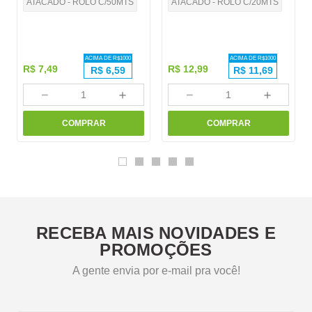
ATACADO - ROLO C/50MTS
ATACADO - ROLO C/20MTS
ACIMA DE R$
1000
ACIMA DE R$
1000
R$
7
,
49
R$
12
,
99
R$
6,59
R$
11,69
－
＋
－
＋
COMPRAR
COMPRAR
RECEBA MAIS NOVIDADES E
PROMOÇÕES
A gente envia por e-mail pra você!