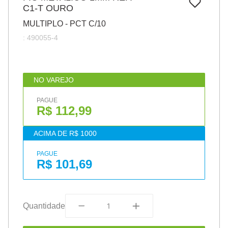
7
º
C1-T OURO
papel
MULTIPLO - PCT C/10
8
º
cola
:
490055-4
9
º
barbante
10
º
pasta
NO VAREJO
PAGUE
R$ 112,99
ACIMA DE R$ 1000
PAGUE
R$ 101,69
Quantidade