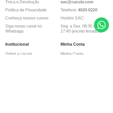
Troca e Devolução
sac@cacula
.
com
Política de Privacidade
Telefone:
4020
-
0220
Conheça nossos cursos
Horário SAC:
Siga nosso canal no
Seg. a Sex. 08:30 às
Whatsapp
17:45 (exceto feriados)
Institucional
Minha Conta
Sobre a caçula
Minha Conta
Lojas
Pedidos
Trabalhe Conosco
Formas de pagamento