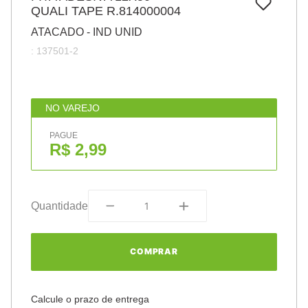
7
º
QUALI TAPE R.814000004
pincel
ATACADO - IND UNID
8
º
cola
:
137501-2
9
º
barbante
10
º
fita
NO VAREJO
PAGUE
R$ 2,99
Quantidade
COMPRAR
Calcule o prazo de entrega