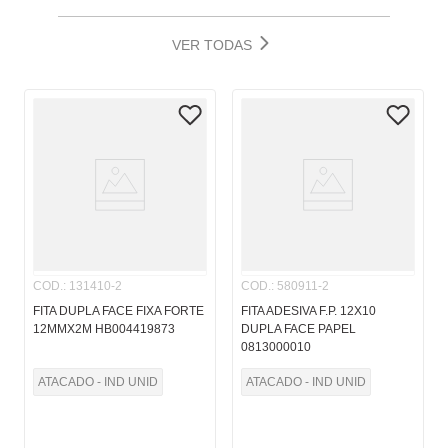
VER TODAS
COD.
:
131410-2
COD.
:
580911-2
FITA DUPLA FACE FIXA FORTE
FITA ADESIVA F.P. 12X10
12MMX2M HB004419873
DUPLA FACE PAPEL
0813000010
ATACADO - IND UNID
ATACADO - IND UNID