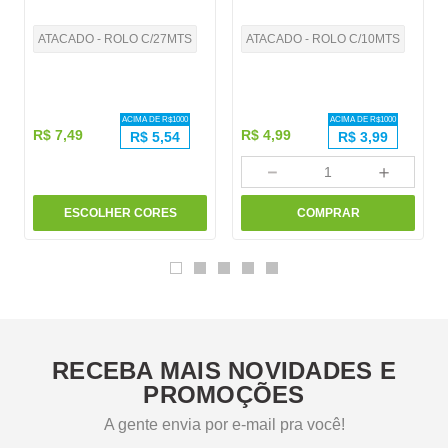
ATACADO - ROLO C/27MTS
ATACADO - ROLO C/10MTS
ACIMA DE R$
1000
ACIMA DE R$
1000
R$
7
,
49
R$
4
,
99
R$
5,54
R$
3,99
－
＋
ESCOLHER CORES
COMPRAR
RECEBA MAIS NOVIDADES E
PROMOÇÕES
A gente envia por e-mail pra você!