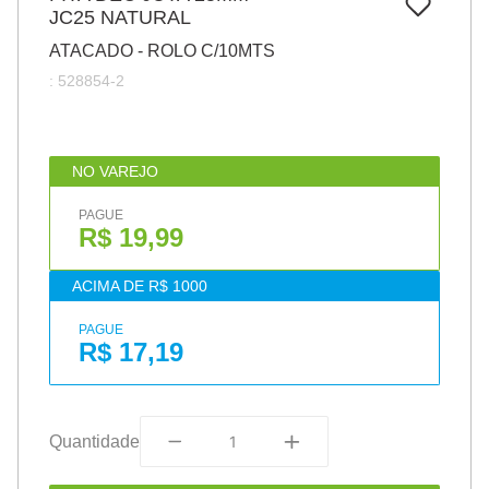
7
º
JC25 NATURAL
papel
ATACADO - ROLO C/10MTS
8
º
cola
:
528854-2
9
º
barbante
10
º
pasta
NO VAREJO
PAGUE
R$ 19,99
ACIMA DE R$ 1000
PAGUE
R$ 17,19
Quantidade