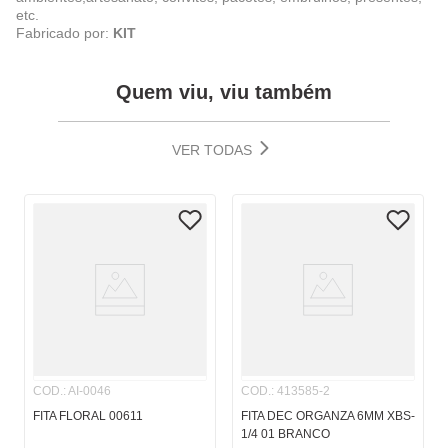
etc.
Fabricado por:
KIT
Quem viu, viu também
VER TODAS
COD.
:
AI-0046
COD.
:
413585-2
FITA FLORAL 00611
FITA DEC ORGANZA 6MM XBS-
1/4 01 BRANCO