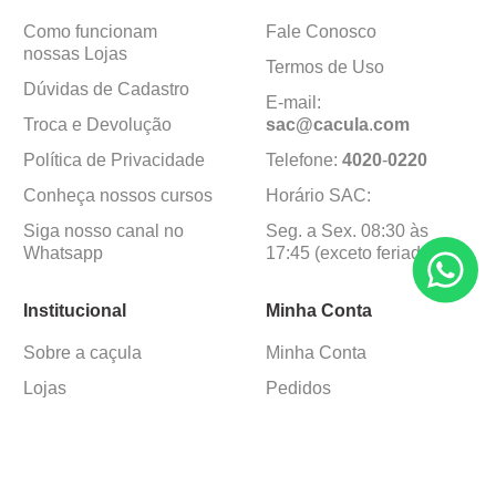
Como funcionam
Fale Conosco
nossas Lojas
Termos de Uso
Dúvidas de Cadastro
E-mail:
Troca e Devolução
sac@cacula
.
com
Política de Privacidade
Telefone:
4020
-
0220
Conheça nossos cursos
Horário SAC:
Siga nosso canal no
Seg. a Sex. 08:30 às
Whatsapp
17:45 (exceto feriados)
Institucional
Minha Conta
Sobre a caçula
Minha Conta
Lojas
Pedidos
Trabalhe Conosco
Formas de pagamento