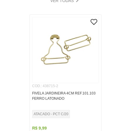
VER TODAS
COD.
:
438715-2
FIVELA JARDINEIRA 4CM REF.101.103
FERRO LATONADO
ATACADO - PCT C/20
R$
9
,
99