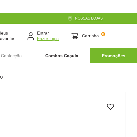
NOSSAS LOJAS
Meus
Entrar
0
Carrinho
avoritos
 Confecção
Combos Caçula
Promoções
DO