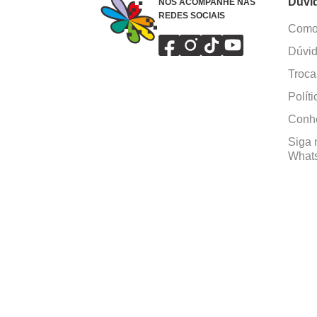
Dúvi
NOS ACOMPANHE NAS
REDES SOCIAIS
Como 
Dúvid
Troca
Polít
Conhe
Siga 
What
Formas de pagamento