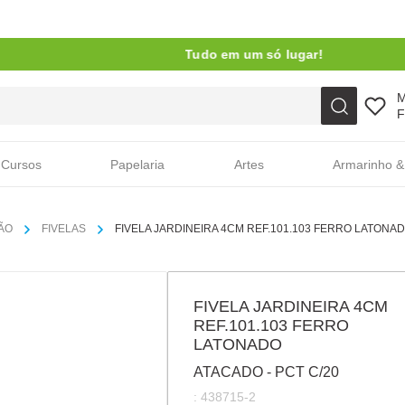
Tudo em um só lugar!
Faça sua busca aqui
F
Cursos
Papelaria
Artes
Armarinho &
ÃO
FIVELAS
FIVELA JARDINEIRA 4CM REF.101.103 FERRO LATONA
FIVELA JARDINEIRA 4CM
REF.101.103 FERRO
LATONADO
ATACADO - PCT C/20
:
438715-2