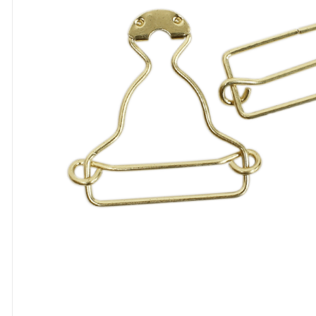
8
º
cola
9
º
barbante
10
º
pasta