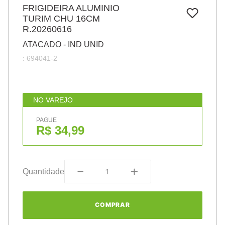
7
º
FRIGIDEIRA ALUMINIO
papel
TURIM CHU 16CM
8
º
cola
R.20260616
9
º
barbante
ATACADO - IND UNID
:
694041-2
10
º
pasta
NO VAREJO
PAGUE
R$ 34,99
Quantidade
COMPRAR