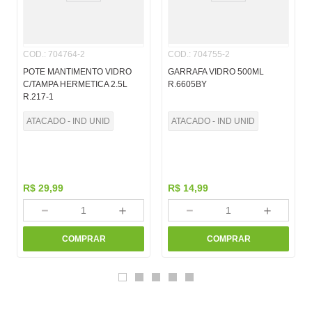
COD.
:
704764-2
COD.
:
704755-2
POTE MANTIMENTO VIDRO
GARRAFA VIDRO 500ML
C/TAMPA HERMETICA 2.5L
R.6605BY
R.217-1
ATACADO - IND UNID
ATACADO - IND UNID
R$
29
,
99
R$
14
,
99
－
＋
－
＋
COMPRAR
COMPRAR