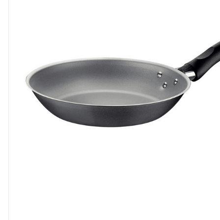
8
º
cola
9
º
barbante
10
º
pasta