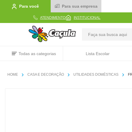
Para você
Para sua empresa
ATENDIMENTO
INSTITUCIONAL
TERMOS MAIS BUSCADOS
Todas as categorias
Lista Escolar
1
º
caderno
2
º
linha
CASA E DECORAÇÃO
UTILIDADES DOMÉSTICAS
FR
3
º
caneta
4
º
tecido
5
º
caixa
6
º
pincel
7
º
papel