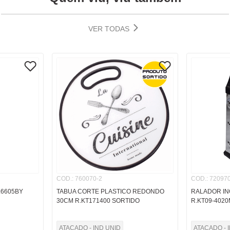
VER TODAS
COD.
:
760070-2
COD.
:
720970
.6605BY
TABUA CORTE PLASTICO REDONDO
RALADOR IN
30CM R.KT171400 SORTIDO
R.KT09-402
ATACADO - IND UNID
ATACADO - 