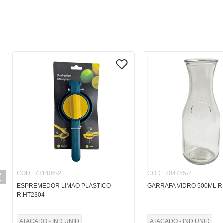
COD.
:
731406-2
COD.
:
704755-2
ESPREMEDOR LIMAO PLASTICO
GARRAFA VIDRO 500ML R
R.HT2304
ATACADO - IND UNID
ATACADO - IND UNID