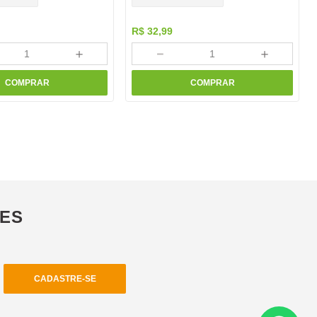
R$
32
,
99
＋
－
＋
COMPRAR
COMPRAR
ÕES
CADASTRE-SE