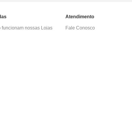
das
Atendimento
funcionam nossas Lojas
Fale Conosco
as de Cadastro
Termos de Uso
 e Devolução
E-mail:
sac@cacula
.
com
ica de Privacidade
Telefone:
4020
-
0220
ça nossos cursos
Horário SAC:
nosso canal no
Seg. a Sex. 08:30 às 17:45
sapp
(exceto feriados)