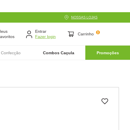
NOSSAS LOJAS
Meus
Entrar
0
Carrinho
avoritos
 Confecção
Combos Caçula
Promoções