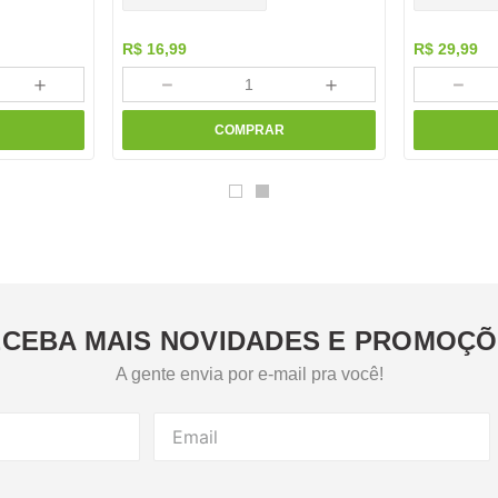
R$
16
,
99
R$
29
,
99
＋
－
＋
－
COMPRAR
CEBA MAIS NOVIDADES E PROMOÇ
A gente envia por e-mail pra você!