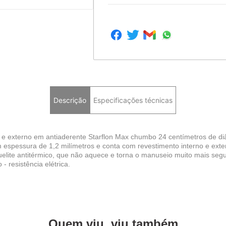
Descrição
Especificações técnicas
o e externo em antiaderente Starflon Max chumbo 24 centímetros de diâ
m espessura de 1,2 milímetros e conta com revestimento interno e exte
lite antitérmico, que não aquece e torna o manuseio muito mais seguro
 - resistência elétrica.
Quem viu, viu também