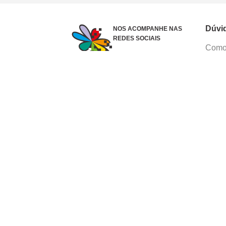
Dúvi
NOS ACOMPANHE NAS
REDES SOCIAIS
Como 
Dúvid
Troca
Polít
Conhe
Siga 
What
Formas de pagamento