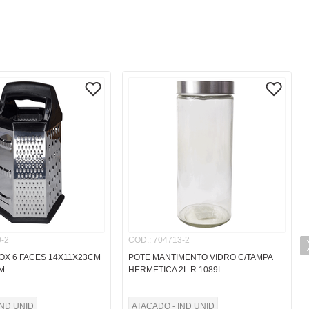
-2
COD.
:
704713-2
OX 6 FACES 14X11X23CM
POTE MANTIMENTO VIDRO C/TAMPA
0M
HERMETICA 2L R.1089L
IND UNID
ATACADO - IND UNID