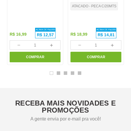
ATACADO - PECA C/20MTS
ACIMA DE R$
1000
ACIMA DE R$
1000
R$
16
,
99
R$
18
,
99
R$
12,57
R$
14,81
－
＋
－
＋
COMPRAR
COMPRAR
RECEBA MAIS NOVIDADES E
PROMOÇÕES
A gente envia por e-mail pra você!