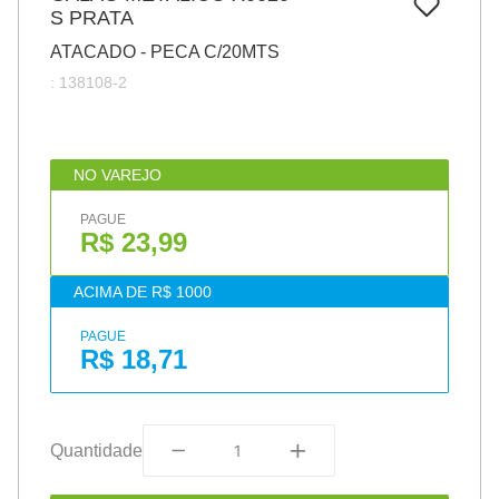
7
º
S PRATA
papel
ATACADO - PECA C/20MTS
8
º
cola
:
138108-2
9
º
barbante
10
º
pasta
NO VAREJO
PAGUE
R$ 23,99
ACIMA DE R$ 1000
PAGUE
R$ 18,71
Quantidade