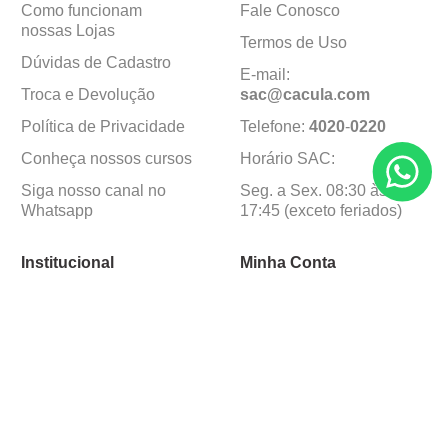
Como funcionam
Fale Conosco
nossas Lojas
Termos de Uso
Dúvidas de Cadastro
E-mail:
Troca e Devolução
sac@cacula
.
com
Política de Privacidade
Telefone:
4020
-
0220
Conheça nossos cursos
Horário SAC:
Siga nosso canal no
Seg. a Sex. 08:30 às
Whatsapp
17:45 (exceto feriados)
Institucional
Minha Conta
Sobre a caçula
Minha Conta
Lojas
Pedidos
Trabalhe Conosco
Formas de pagamento