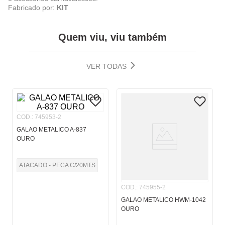
Fabricado por:
KIT
Quem viu, viu também
VER TODAS
COD.
:
745953-2
GALAO METALICO A-837
OURO
ATACADO - PECA C/20MTS
COD.
:
745955-2
GALAO METALICO HWM-1042
OURO