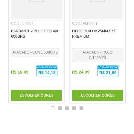
6
º
papel
7
º
pincel
COD.
:
A-7568
COD.
:
FM-0001
8
º
cola
BARBANTE APOLO ECO 4/8
FIO DE MALHA 25MM EXT
600GRS
PREMIUM
9
º
barbante
10
º
fita
ATACADO - CONE 600GRS
ATACADO - ROLO
C/140MTS
ACIMA DE R$
1000
ACIMA DE R$
1000
R$
16
,
49
R$
24
,
99
R$
14,18
R$
21,99
ESCOLHER CORES
ESCOLHER CORES