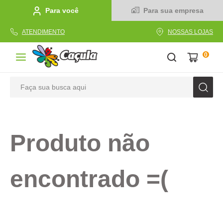
Para você
Para sua empresa
ATENDIMENTO
NOSSAS LOJAS
0
Faça sua busca aqui
TERMOS MAIS BUSCADOS
1
º
caderno
Produto não
2
º
linha
3
º
caneta
encontrado =(
4
º
tecido
5
º
caixa
6
º
papel