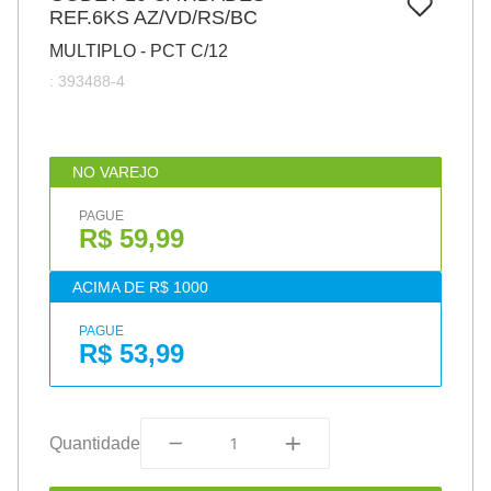
7
º
REF.6KS AZ/VD/RS/BC
pincel
MULTIPLO - PCT C/12
8
º
cola
:
393488-4
9
º
barbante
10
º
fita
NO VAREJO
PAGUE
R$ 59,99
ACIMA DE R$ 1000
PAGUE
R$ 53,99
Quantidade