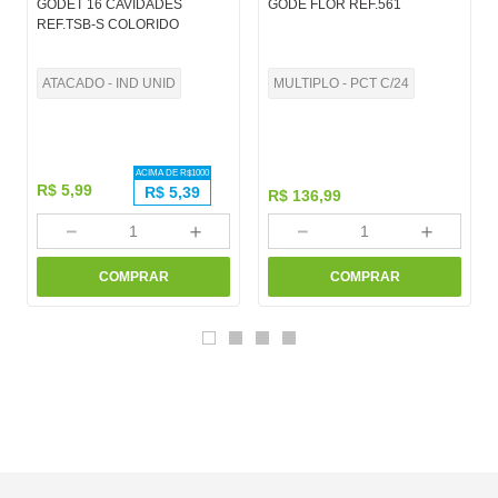
GODET 16 CAVIDADES
GODE FLOR REF.561
REF.TSB-S COLORIDO
ATACADO - IND UNID
MULTIPLO - PCT C/24
ACIMA DE R$
1000
R$
5
,
99
R$
5,39
R$
136
,
99
－
＋
－
＋
COMPRAR
COMPRAR