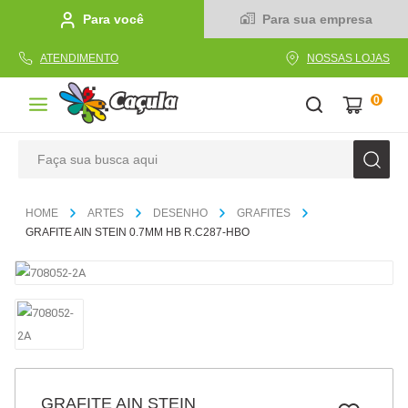
Para você
Para sua empresa
ATENDIMENTO
NOSSAS LOJAS
0
Faça sua busca aqui
TERMOS MAIS BUSCADOS
ARTES
DESENHO
GRAFITES
1
º
caderno
GRAFITE AIN STEIN 0.7MM HB R.C287-HBO
2
º
linha
3
º
caneta
4
º
tecido
5
º
caixa
6
º
pincel
GRAFITE AIN STEIN