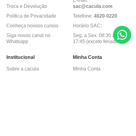
E-mail:
Troca e Devolução
sac@cacula
.
com
Política de Privacidade
Telefone:
4020
-
0220
Conheça nossos cursos
Horário SAC:
Siga nosso canal no
Seg. a Sex. 08:30 às
Whatsapp
17:45 (exceto feriados)
Institucional
Minha Conta
Sobre a caçula
Minha Conta
Lojas
Pedidos
Trabalhe Conosco
Formas de pagamento