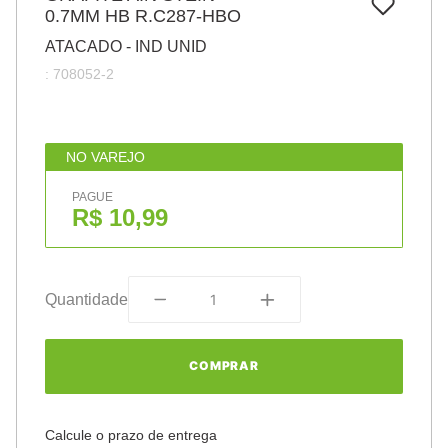
7
º
0.7MM HB R.C287-HBO
papel
ATACADO - IND UNID
8
º
cola
:
708052-2
9
º
barbante
10
º
havaianas
NO VAREJO
PAGUE
R$ 10,99
Quantidade
COMPRAR
Calcule o prazo de entrega