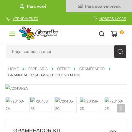
Para você
Para sua empresa
ATENDIMENTO
NOSSAS LOJAS
0
Faça sua busca aqui
TERMOS MAIS BUSCADOS
PAPELARIA
OFFICE
GRAMPEADOR
1
º
caderno
GRAMPEADOR KIT PASTEL 12FLS HJ-0028
2
º
linha
3
º
caneta
4
º
tecido
5
º
caixa
6
º
pincel
GRAMPEADOR KIT