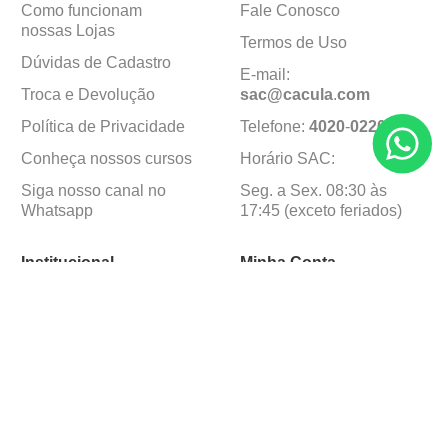
Como funcionam
Fale Conosco
nossas Lojas
Termos de Uso
Dúvidas de Cadastro
E-mail:
Troca e Devolução
sac@cacula
.
com
Política de Privacidade
Telefone:
4020
-
0220
Conheça nossos cursos
Horário SAC:
Siga nosso canal no
Seg. a Sex. 08:30 às
Whatsapp
17:45 (exceto feriados)
Institucional
Minha Conta
Sobre a caçula
Minha Conta
Lojas
Pedidos
Trabalhe Conosco
Formas de pagamento