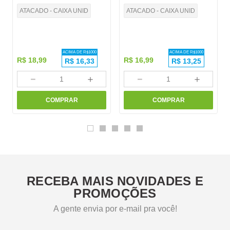
ATACADO - CAIXA UNID
ATACADO - CAIXA UNID
ACIMA DE R$
1000
ACIMA DE R$
1000
R$
18
,
99
R$
16
,
99
R$
16,33
R$
13,25
－
＋
－
＋
COMPRAR
COMPRAR
RECEBA MAIS NOVIDADES E
PROMOÇÕES
A gente envia por e-mail pra você!