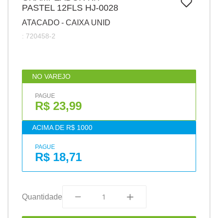
7
º
PASTEL 12FLS HJ-0028
papel
ATACADO - CAIXA UNID
8
º
cola
:
720458-2
9
º
barbante
10
º
pasta
NO VAREJO
PAGUE
R$ 23,99
ACIMA DE R$ 1000
PAGUE
R$ 18,71
Quantidade