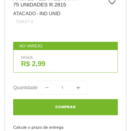
7
º
75 UNIDADES R.2815
pincel
ATACADO - IND UNID
8
º
cola
:
719527-2
9
º
barbante
10
º
fita
NO VAREJO
PAGUE
R$ 2,99
Quantidade
COMPRAR
Calcule o prazo de entrega