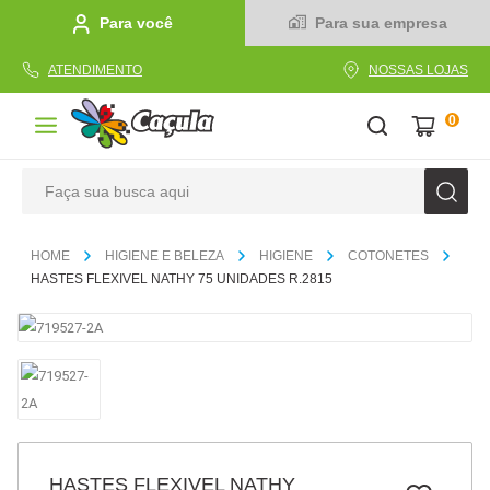
Para você
Para sua empresa
ATENDIMENTO
NOSSAS LOJAS
0
Faça sua busca aqui
TERMOS MAIS BUSCADOS
HIGIENE E BELEZA
HIGIENE
COTONETES
1
º
caderno
HASTES FLEXIVEL NATHY 75 UNIDADES R.2815
2
º
linha
3
º
caneta
4
º
tecido
5
º
caixa
6
º
papel
HASTES FLEXIVEL NATHY