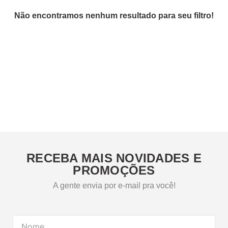
7
º
papel
8
º
cola
9
º
barbante
10
º
pasta
RECEBA MAIS NOVIDADES E
PROMOÇÕES
A gente envia por e-mail pra você!