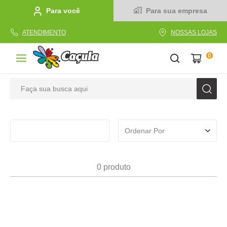
Para você
Para sua empresa
ATENDIMENTO
NOSSAS LOJAS
0
Faça sua busca aqui
TERMOS MAIS BUSCADOS
1
º
caderno
Ordenar Por
2
º
linha
3
º
caneta
0
produto
4
º
tecido
5
º
caixa
6
º
pincel