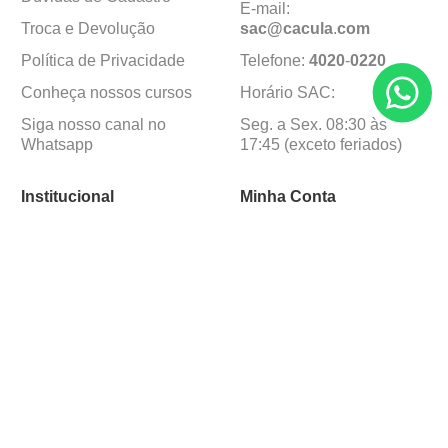
E-mail:
Troca e Devolução
sac@cacula
.
com
Política de Privacidade
Telefone:
4020
-
0220
Conheça nossos cursos
Horário SAC:
Siga nosso canal no
Seg. a Sex. 08:30 às
Whatsapp
17:45 (exceto feriados)
Institucional
Minha Conta
Sobre a caçula
Minha Conta
Lojas
Pedidos
Trabalhe Conosco
Formas de pagamento