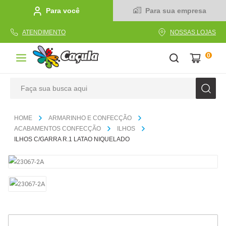
Para você
Para sua empresa
ATENDIMENTO
NOSSAS LOJAS
0
Faça sua busca aqui
TERMOS MAIS BUSCADOS
ARMARINHO E CONFECÇÃO
1
º
caderno
ACABAMENTOS CONFECÇÃO
ILHOS
ILHOS C/GARRA R.1 LATAO NIQUELADO
2
º
linha
3
º
caneta
4
º
tecido
5
º
caixa
6
º
papel