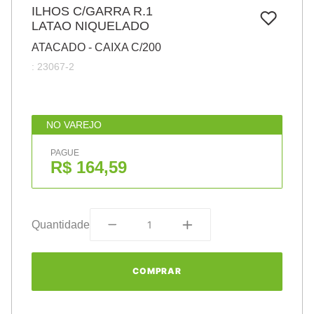
7
º
ILHOS C/GARRA R.1
pincel
LATAO NIQUELADO
8
º
cola
ATACADO - CAIXA C/200
9
º
barbante
:
23067-2
10
º
fita
NO VAREJO
PAGUE
R$ 164,59
Quantidade
COMPRAR