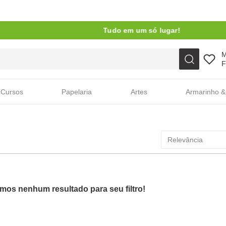
Tudo em um só lugar!
Faça sua busca aqui
F
Cursos
Papelaria
Artes
Armarinho &
Relevância