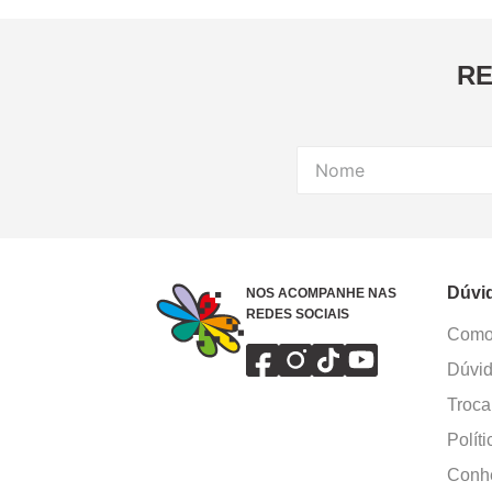
8
º
cola
9
º
barbante
RE
10
º
fita
Dúvi
NOS ACOMPANHE NAS
REDES SOCIAIS
Como 
Dúvid
Troca
Polít
Conhe