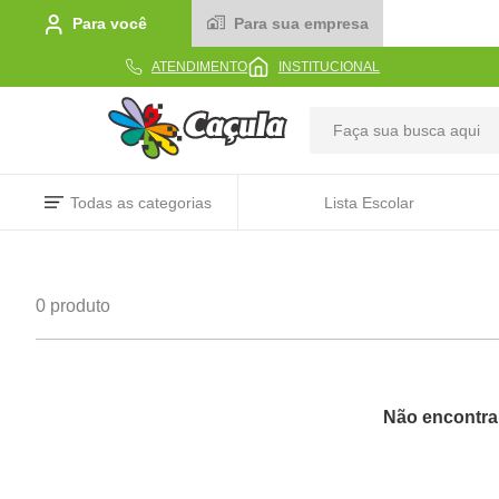
Para você
Para sua empresa
ATENDIMENTO
INSTITUCIONAL
TERMOS MAIS BUSCADOS
Todas as categorias
Lista Escolar
1
º
caderno
2
º
linha
0
produto
3
º
caneta
4
º
tecido
5
º
caixa
6
º
papel
7
º
pincel