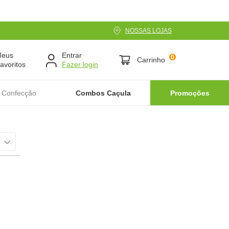
NOSSAS LOJAS
Meus
Entrar
0
Carrinho
avoritos
 Confecção
Combos Caçula
Promoções