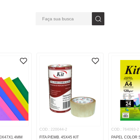
Faça sua busca
S BUSCADOS
COD.
:
220044-2
COD.
:
764093-2
0X47X1.4MM
FITA P/EMB. 45X45 KIT
PAPEL COLOR S