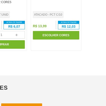
2 CORES
T UNID
ATACADO - PCT C/10
ACIMA DE R$
1000
ACIMA DE R$
1000
R$
13
,
99
R$
6,07
R$
12,03
＋
ESCOLHER CORES
MPRAR
ÕES