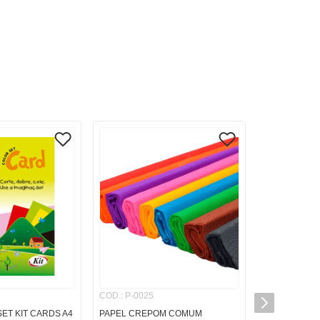
COD.
:
P-0025
ET KIT CARDS A4
PAPEL CREPOM COMUM