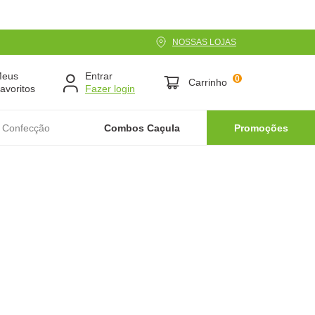
NOSSAS LOJAS
Meus
Entrar
0
Carrinho
avoritos
 Confecção
Combos Caçula
Promoções