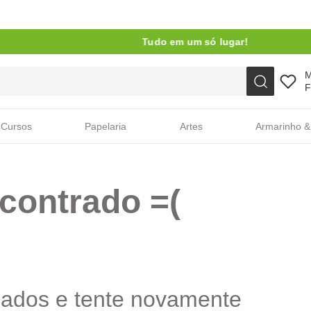
Tudo em um só lugar!
Faça sua busca aqui
F
Cursos
Papelaria
Artes
Armarinho &
contrado =(
cados e tente novamente