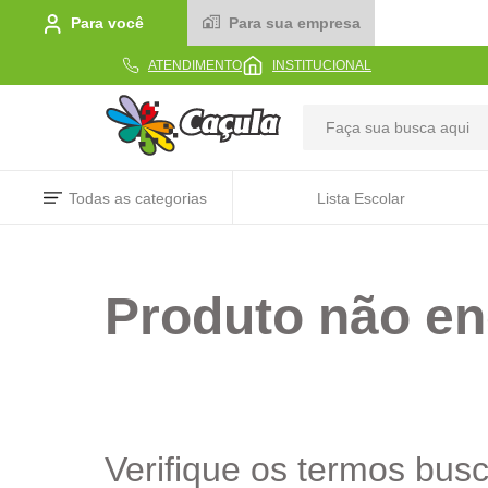
Para você
Para sua empresa
ATENDIMENTO
INSTITUCIONAL
TERMOS MAIS BUSCADOS
Todas as categorias
Lista Escolar
1
º
caderno
2
º
linha
Produto não en
3
º
caneta
4
º
tecido
5
º
caixa
6
º
papel
7
º
pincel
Verifique os termos bus