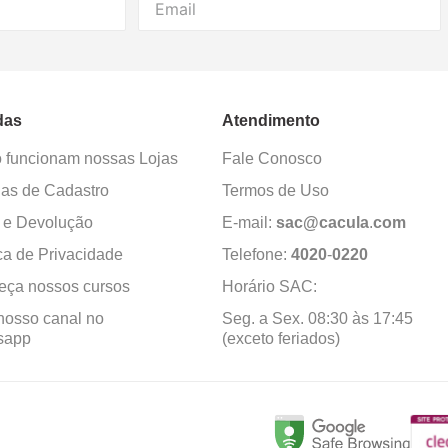
das
Atendimento
funcionam nossas Lojas
Fale Conosco
as de Cadastro
Termos de Uso
 e Devolução
E-mail:
sac@cacula
.
com
ica de Privacidade
Telefone:
4020
-
0220
ça nossos cursos
Horário SAC:
nosso canal no
Seg. a Sex. 08:30 às 17:45
sapp
(exceto feriados)