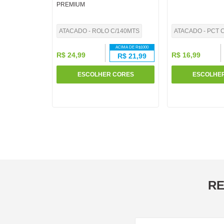
PREMIUM
10
º
fita
ATACADO - ROLO C/140MTS
ATACADO - PCT C
ACIMA DE R$
1000
R$
24
,
99
R$
16
,
99
R$
21,99
ESCOLHER CORES
ESCOLHE
RE