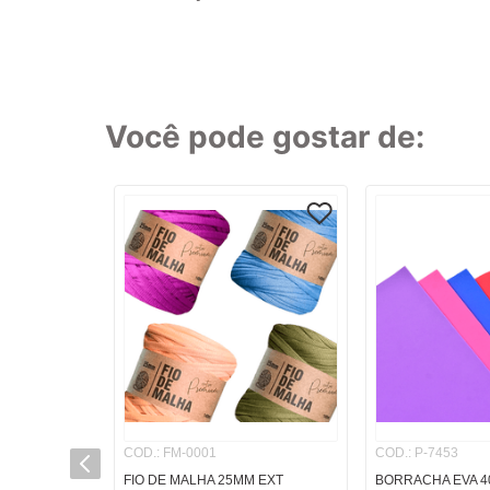
8
º
cola
9
º
barbante
10
º
fita
Você pode gostar de:
TERMOS MAI
1
º
caderno
2
º
linha
3
º
caneta
4
º
tecido
5
º
caixa
6
º
papel
7
º
pincel
8
º
cola
COD.
:
FM-0001
COD.
:
P-7453
9
º
barbante
FIO DE MALHA 25MM EXT
BORRACHA EVA 4