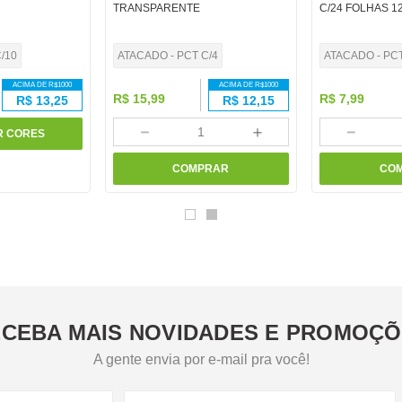
TRANSPARENTE
C/24 FOLHAS 1
/10
ATACADO - PCT C/4
ATACADO - PC
ACIMA DE R$
1000
ACIMA DE R$
1000
R$
15
,
99
R$
7
,
99
R$
13,25
R$
12,15
－
＋
－
R CORES
COMPRAR
CO
CEBA MAIS NOVIDADES E PROMOÇ
A gente envia por e-mail pra você!