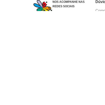
Dúvi
NOS ACOMPANHE NAS
REDES SOCIAIS
Como 
Dúvid
Troca
Polít
Conhe
Siga 
What
Formas de pagamento