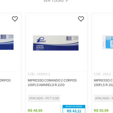
VER TODAS
COD.
:
195852-2
COD.
:
426-2
CORPOS
IMPRESSO COMANDO 2 CORPOS
IMPRESSO 
100FLS AMARELO R.1153
100FLS R.15
ATACADO - PCT C/20
ATACADO - 
ACIMA DE R$
1000
R$
48
,
99
R$
50
,
99
R$
43,11