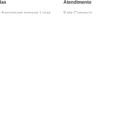
das
Atendimento
funcionam nossas Lojas
Fale Conosco
as de Cadastro
Termos de Uso
 e Devolução
E-mail:
sac@cacula
.
com
ica de Privacidade
Telefone:
4020
-
0220
ça nossos cursos
Horário SAC:
nosso canal no
Seg. a Sex. 08:30 às 17:45
sapp
(exceto feriados)