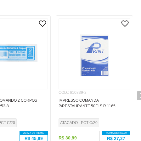
COD.
:
610839-2
COMANDO 2 CORPOS
IMPRESSO COMANDA
252-8
P/RESTAURANTE 50FLS R.1165
PCT C/20
ATACADO - PCT C/20
ACIMA DE R$
1000
ACIMA DE R$
1000
R$
30
,
99
R$
45,89
R$
27,27