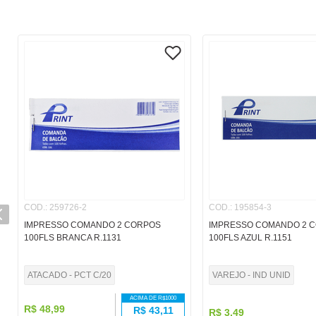
COD.
:
259726-2
COD.
:
195854-3
IMPRESSO COMANDO 2 CORPOS
IMPRESSO COMANDO 2 
100FLS BRANCA R.1131
100FLS AZUL R.1151
ATACADO - PCT C/20
VAREJO - IND UNID
ACIMA DE R$
1000
R$
48
,
99
R$
43,11
R$
3
,
49