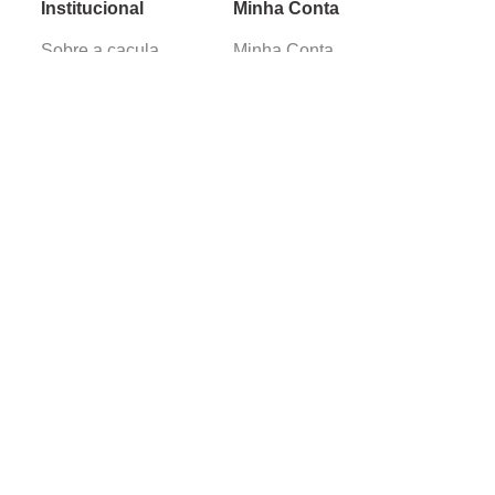
Institucional
Minha Conta
Sobre a caçula
Minha Conta
Lojas
Pedidos
Trabalhe Conosco
Verificada por