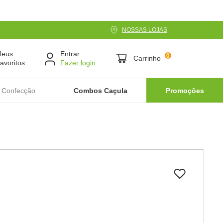
NOSSAS LOJAS
Meus
Entrar
0
Carrinho
avoritos
 Confecção
Combos Caçula
Promoções