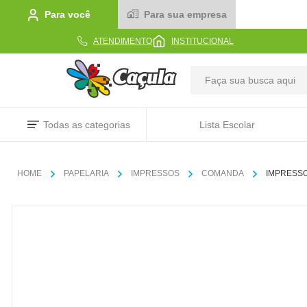
Para você
Para sua empresa
ATENDIMENTO
INSTITUCIONAL
TERMOS MAIS BUSCADOS
Todas as categorias
Lista Escolar
1
º
caderno
2
º
linha
PAPELARIA
IMPRESSOS
COMANDA
IMPRESSO
3
º
caneta
4
º
tecido
5
º
caixa
6
º
papel
7
º
pincel