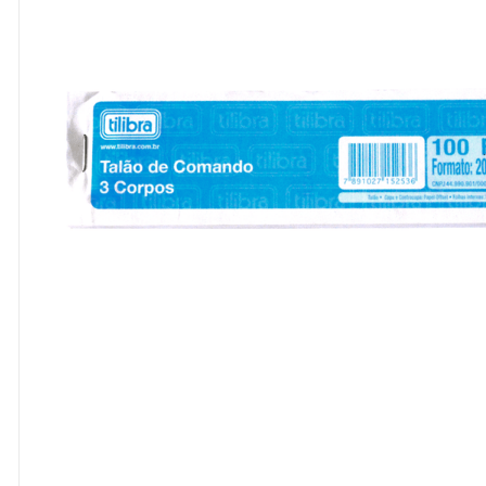
8
º
cola
9
º
barbante
10
º
fita