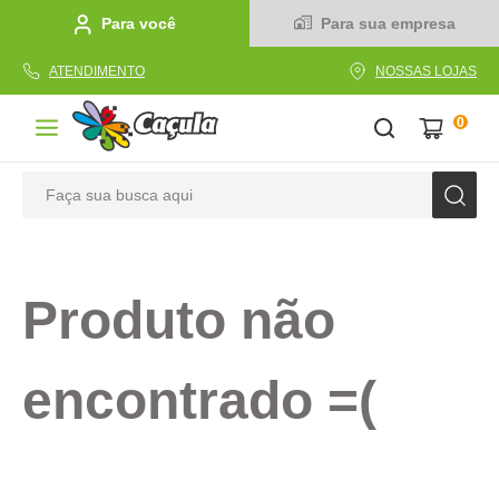
Para você
Para sua empresa
ATENDIMENTO
NOSSAS LOJAS
0
Faça sua busca aqui
TERMOS MAIS BUSCADOS
1
º
caderno
Produto não
2
º
linha
3
º
caneta
encontrado =(
4
º
tecido
5
º
caixa
6
º
pincel