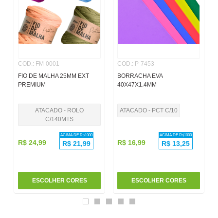
6
º
pincel
7
º
papel
8
º
cola
COD.
:
FM-0001
COD.
:
P-7453
9
º
barbante
FIO DE MALHA 25MM EXT
BORRACHA EVA
10
º
havaianas
PREMIUM
40X47X1.4MM
ATACADO - ROLO
ATACADO - PCT C/10
C/140MTS
ACIMA DE R$
1000
ACIMA DE R$
1000
R$
24
,
99
R$
16
,
99
R$
21,99
R$
13,25
ESCOLHER CORES
ESCOLHER CORES