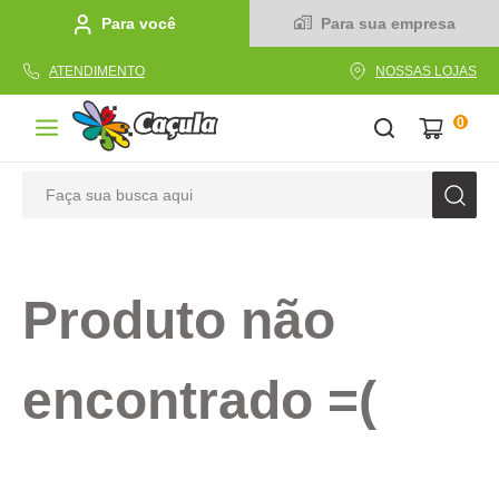
Para você
Para sua empresa
ATENDIMENTO
NOSSAS LOJAS
0
Faça sua busca aqui
TERMOS MAIS BUSCADOS
1
º
caderno
Produto não
2
º
linha
3
º
caneta
encontrado =(
4
º
tecido
5
º
caixa
6
º
pincel