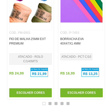
6
º
pincel
7
º
papel
8
º
cola
COD.
:
FM-0001
COD.
:
P-7453
9
º
havaianas
FIO DE MALHA 25MM EXT
BORRACHA EVA
10
º
barbante
PREMIUM
40X47X1.4MM
ATACADO - ROLO
ATACADO - PCT C/10
C/140MTS
ACIMA DE R$
1000
ACIMA DE R$
1000
R$
24
,
99
R$
16
,
99
R$
21,99
R$
13,25
ESCOLHER CORES
ESCOLHER CORES